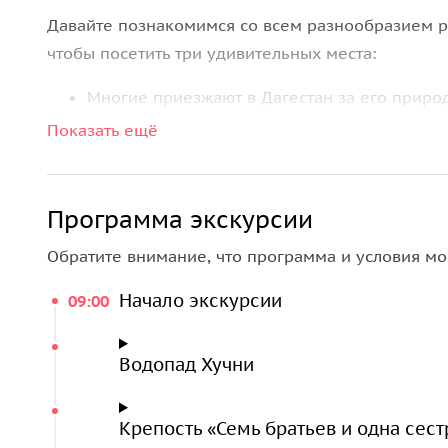
Давайте познакомимся со всем разнообразием ре
чтобы посетить три удивительных места:
Многие приезжают в Дагестан за его приро
достопримечательности Дагестана —
водопа
Показать ещё
Несколько километров — и мы переместим
на отвесной скале. Вы познакомитесь с исто
название.
Программа экскурсии
Последней нашей остановкой станет Каспи
Обратите внимание, что программа и условия мо
Каспийского моря. Во времена СССР его пл
Начало экскурсии
09:00
В заключении дня мы отправимся в ресторан на
Водопад Хучни
Крепость «Семь братьев и одна сест