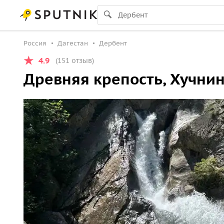
Россия
Дагестан
Дербент
4.9
(151 отзыв)
Древняя крепость, Хучни