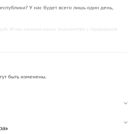
спублики? У нас будет всего лишь один день,
дой. И мы начнем наше знакомство с природной
да Хучни
.
ся к
древней крепости «Семь братьев и одна сестра»
рией крепости и узнаете, откуда появилось такое
йский монстр или
экраноплан «Лунь»
на берегу
гут быть изменены.
анировали как оружие будущего.
циональной кухни на вкусный обед.
ра»