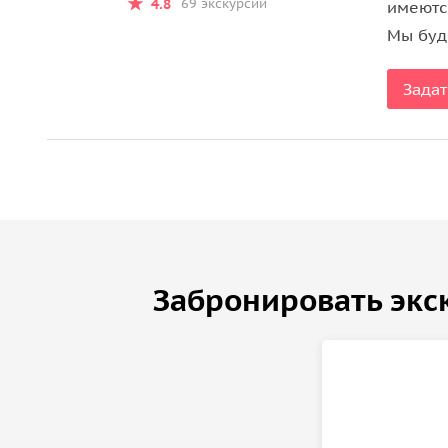
4.8
69 экскурсий
имеютс
Мы буде
Задат
Забронировать экс