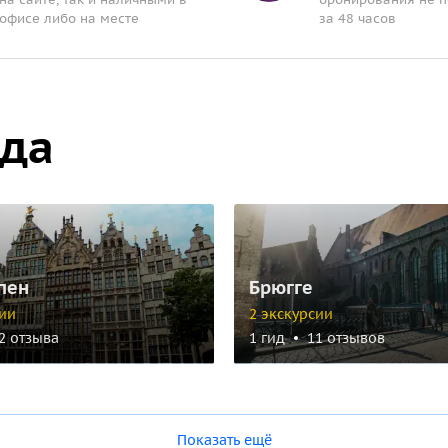
офисе либо на месте
за 48 часов
ода
пен
Брюгге
сии
2 экскурсии
2 отзыва
1 гид
11 отзывов
Показать ещё