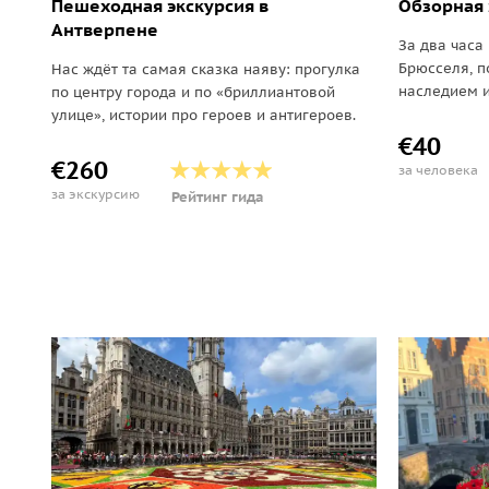
Пешеходная экскурсия в
Обзорная 
Антверпене
За два часа
Брюсселя, п
Нас ждёт та самая сказка наяву: прогулка
наследием и
по центру города и по «бриллиантовой
улице», истории про героев и антигероев.
€40
€260
за человека
за экскурсию
Рейтинг гида