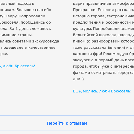
альный подход к
царит праздничная атмосфера
нникам. Большое спасибо
Прекрасная Евгения рассказа
ду Нверу. Попробовали
историю города, гастрономич
Брюсселя, пообщались об
предпочтения и особенности 
ода. За 1 день сложилось
культуры. Попробовали знаме
нимание страны.
Бельгийский шоколад, наслад
ались советами экскурсовода
пивом (о разнообразии котор
о подешевле и качественнее
тоже рассказала Евгения) и о
рки.
картошки фри! Рекомендую бр
экскурсию в первый день пос
ь, люби Брюссель!
города, чтобы уже с интересн
фактами осматривать город 
дни :)
Ешь, молись, люби Брюссель!
Перейти к отзывам