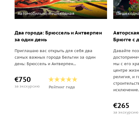
Автомобильно-пешеходная
Пешеходн
Два города: Брюссель и Антверпен
Авторская
за один день
Брюгге с 
Приглашаю вас открыть для себя два
Давайте по
самых важных города Бельгии за один
достопримеч
день: Брюссель и Антверпен...
мы с его хра
центре жиз
религия, и 
€750
строительст
за экскурсию
Рейтинг гида
исключение..
€265
за экскурсию