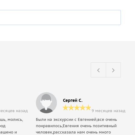
Сергей С.
месяцев назад
9 месяцев назад
шь, молись,
Были на экскурсии с Евгенией,все очень
род
понравилось,Евгения очень позитивный
рашено и
человек,рассказала нам очень много