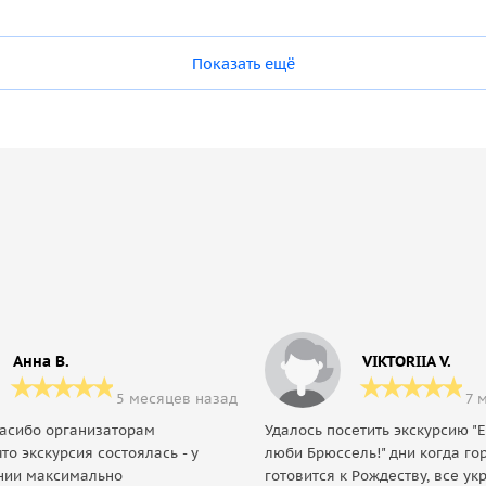
Показать ещё
Анна В.
VIKTORIIA V.
5 месяцев назад
7 
асибо организаторам
Удалось посетить экскурсию "Е
что экскурсия состоялась - у
люби Брюссель!" дни когда го
нии максимально
готовится к Рождеству, все ук