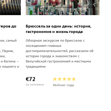
теров до
Брюссель за один день: история,
гастрономия и жизнь города
гии, самый
Обзорная экскурсия по Брюсселю с
посещением главных
, Париж,
достопримечательностей, рассказами об
ики,
истории города и знакомством с
 и богема –
бельгийской гастрономией и местными
о лишнего и
традициями
€72
за человека
Рейтинг гида