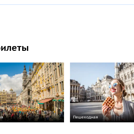
билеты
ая
Пешеходная