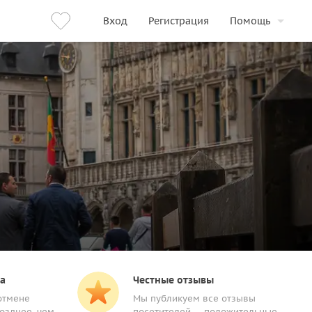
Вход
Регистрация
Помощь
а
Честные отзывы
отмене
Мы публикуем все отзывы
озднее, чем
посетителей — положительные