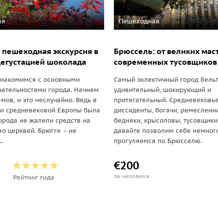
ая
Пешеходная
 пешеходная экскурсия в
Брюссель: от великих мас
дегустацией шоколада
современных тусовщиков
знакомимся с основными
Самый эклектичный город Бель
ательностями города. Начнем
удивительный, шокирующий и
мов, и это неслучайно. Ведь в
притягательный. Средневековье
ни средневековой Европы была
диссиденты, богачи, ремесленн
города не жалели средств на
бедняки, крысоловы, тусовщики
во церквей. Брюгге – не
давайте позволим себе немног
.
прогуляемся по Брюсселю.
€200
за человека
Рейтинг гида