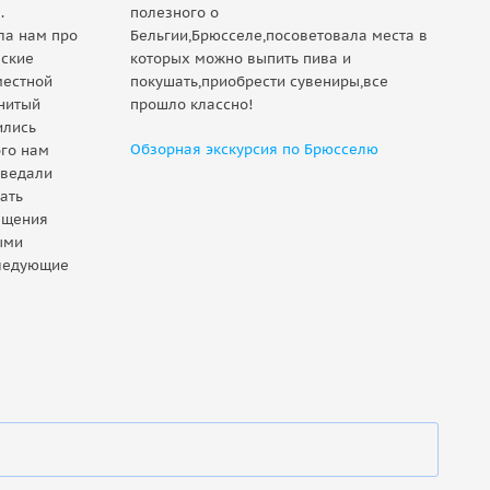
.
полезного о
ла нам про
Бельгии,Брюсселе,посоветовала места в
еские
которых можно выпить пива и
г
местной
покушать,приобрести сувениры,все
нитый
прошло классно!
ились
Обзорная экскурсия по Брюсселю
ого нам
тведали
ать
ещения
ыми
следующие