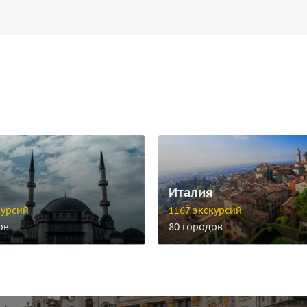
Италия
курсий
1167 экскурсий
ов
80 городов