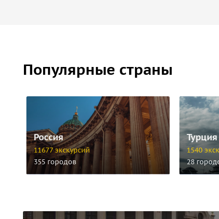
Популярные страны
Россия
Турция
11677 экскурсий
1540 экс
355 городов
28 город