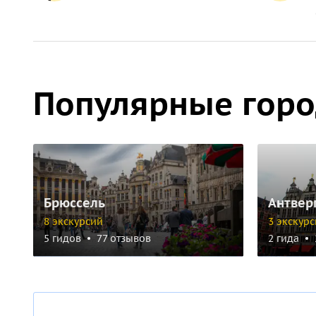
Популярные гор
Брюссель
Антвер
8 экскурсий
3 экскур
5 гидов
77 отзывов
2 гида