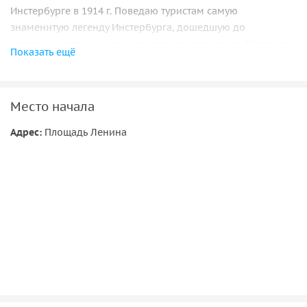
Инстербурге в 1914 г. Поведаю туристам самую
знаменитую легенду Инстербурга, дошедшую до
современности и имеющую свое продолжение, благодаря
Показать ещё
местным скульпторам в наши дни. Прогуляемся по самым
красивым улицам города, где архитектурные памятники,
как жемчужины нанизаны на всем протяжении маршрута.
Место начала
Адрес:
Площадь Ленина