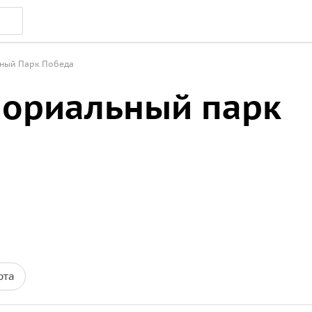
ный Парк Победа
мориальный парк
рта