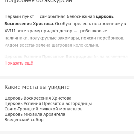
Подробнее об экскурсии
Первый пункт — самобытная белоснежная
церковь
Воскресения Христова
. Особую прелесть построенному в
XVIII веке храму придаёт декор — гребешковые
наличники, полукруглые закомары, пояски поребриков.
Рядом восстановлена шатровая колокольня.
Церковь Успения Пресвятой Богородицы
была возведена
Показать ещё
на несколько лет позже Воскресенского храма и
датируется 1763-м годом. Это впечатляющий образец
провинциального барокко, композиционно повторяющий
архитектуру Петропавловской крепости в Казани.
Какие места вы увидите
Одним из старейших мест Чебоксар по праву считается
Церковь Воскресения Христова
Церковь Успения Пресвятой Богородицы
Свято-Троицкий мужской монастырь
, созданный по
Свято-Троицкий мужской монастырь
прямому указу царя Ивана Грозного в 1566 году. Кроме
Церковь Михаила Архангела
того, за время прогулки вы увидите и другие прекрасные
Введенский собор
памятники зодчества — например,
церковь Михаила
Архангела и Введенский собор
.