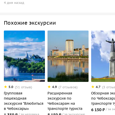
4 дня назад
Похожие экскурсии
5.0
4.9
4.7
(51 отзыв)
(7 отзывов)
(3 отзы
Групповая
Расширенная
Обзорная эк
пешеходная
экскурсия по
по Чебоксар
экскурсия "Влюбиться
Чебоксарам на
транспорте т
в Чебоксары»
транспорте туриста
6 150 ₽
за э
1 350 ₽
за человека
8 150 ₽
за экскурсию