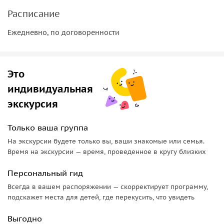
Расписание
Важная информация:
Ежедневно, по договоренности
• Пожалуйста, надевайте комфортную одежду по погоде и
удобную обувь;
• Для бронирования экскурсии в период праздничных дат
Это
мы просим вас внести предоплату в размере 20% на сайте
Спутник-8.
индивидуальная
экскурсия
Только ваша группа
На экскурсии будете только вы, ваши знакомые или семья.
Время на экскурсии — время, проведенное в кругу близких
Персональный гид
Всегда в вашем распоряжении — скорректирует программу,
подскажет места для детей, где перекусить, что увидеть
Выгодно