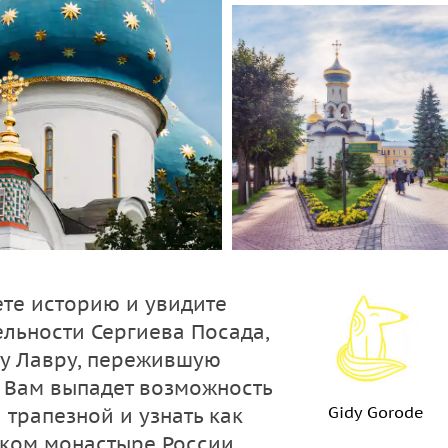
ете историю и увидите
льности Сергиева Посада,
ву Лавру, пережившую
 Вам выпадет возможность
Gidy Gorode
трапезной и узнать как
ком монастыре России.