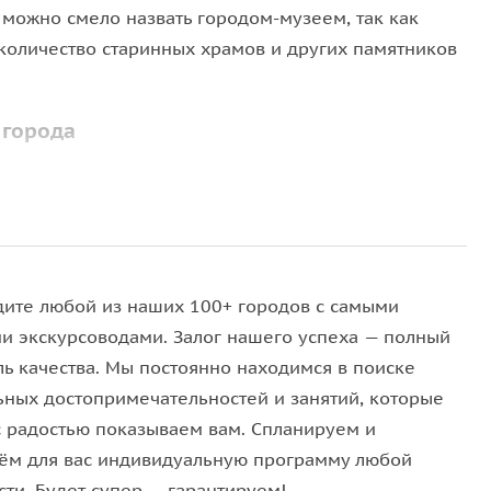
 можно смело назвать городом-музеем, так как
количество старинных храмов и других памятников
 города
лку по городу. Гид покажет вам главные
ие виды на город. Например, вы побываете на
ий панорамный вид на Троице-Сергиеву Лавру.
, но и сделать памятные фотографии.
дите любой из наших 100+ городов с самыми
го центра города. Здесь расположено здание
и экскурсоводами. Залог нашего успеха — полный
и и символов Сергиева Посада. Также в центре
ль качества. Мы постоянно находимся в поиске
, в которых вы сможете купить оригинальные
ьных достопримечательностей и занятий, которые
о от торговых рядов стоит магазин продуктов
с радостью показываем вам. Спланируем и
йшая местная выпечка.
ём для вас индивидуальную программу любой
ти. Будет супер — гарантируем!