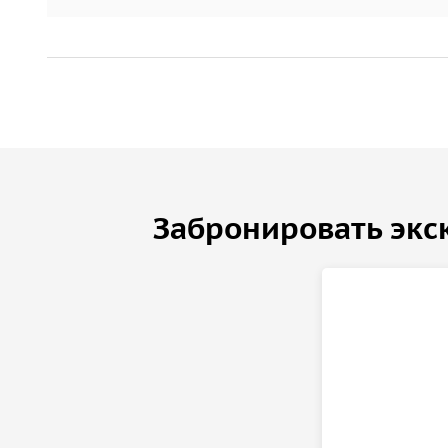
и монахи, а также историю маленькой церкви, к
монастырь Русской православной церкви.
Вы побываете в Успенском соборе, где покоятся 
сможете набрать воды в колодце Лавры. Гид про
Академии и Семинарии и покажет Трапезную пал
На территории комплекса находятся книжные и и
в которой вы сможете попробовать настоящие мо
Забронировать экс