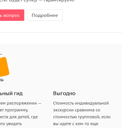
 историю Сергиева Посада и объяснит за что этот
рин и другие философы художники.
ь вопрос
Подробнее
ляется уникальный историко-архитектурный
нешнего Сергиева Посада, вдали от дорог и городов
арфоломеем построили хижину и небольшую
ить братьям приходилось уединенной жизнью.
ве и ушел в Богоявленский монастырь, а Сергий
ьный гид
Выгодно
ак он иноков, которые потихоньку начали заселять
шем распоряжении —
Стоимость индивидуальной
ет программу,
экскурсии сравнима со
ста для детей, где
стоимостью групповой, если
 узнаете как живут местные насельники, работники
что увидеть
вы идете с кем-то еще