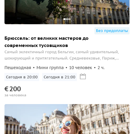
Без предоплаты
Брюссель: от великих мастеров до
современных тусовщиков
Самый эклектичный город Бельгии, самый удивительный,
шокирующий и притягательный. Средневековье, Париж,
диссиденты, богачи, ремесленники, бедняки, крысоловы,
Пешеходная
Мини группа
10 человек
2 ч.
тусовщики и богема – давайте позволим себе немного
лишнего и прогуляемся по Брюсселю.
Сегодня в 20:00
Сегодня в 21:00
€
200
за человека