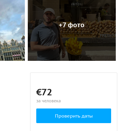
+7 фото
€72
за человека
Проверить даты