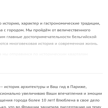
го историю, характер и гастрономические традиции,
ва с городом. Мы пройдём от величественного
им главные достопримечательности бельгийской
аются многовековая история и современная жизнь.
да мы отправимся по историческим кварталам
месленниках и монахах, которые формировали облик
то, где работал Карл Маркс над своим знаменитым
щади, которую Виктор Гюго называл самой
 — историк архитектуры и Ваш гид в Париже,
улы
, который французский писатель считал эталоном
сионально увеличиваю Ваши впечатления и эмоции
мный холм и сможете взглянуть на Брюссель с
ещения города более 10 лет! Влюблена в свое дело
 крепостной стены XII века, элегантные фасады ар-
лько, что во Франции защитила диссертацию на тему