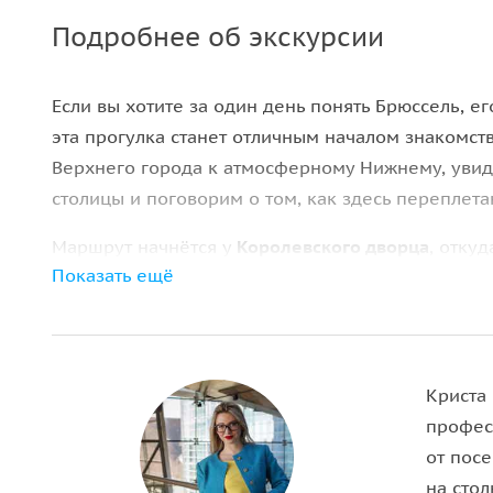
Подробнее об экскурсии
Если вы хотите за один день понять Брюссель, е
эта прогулка станет отличным началом знакомст
Верхнего города к атмосферному Нижнему, увид
столицы и поговорим о том, как здесь переплет
Маршрут начнётся у
Королевского дворца
, отку
Показать ещё
Брюсселя. Вы узнаете о королях, торговцах, ре
города на протяжении столетий. Мы посетим мес
трудом «Капитал», и окажемся на
Гран-Плас
— пло
красивой в Европе.
Криста
По пути вы увидите
собор Святых Михаила и Гуд
профес
готической архитектуры, подниметесь на панора
от пос
высоты. Вас ждут старинные площади, фрагменты
на сто