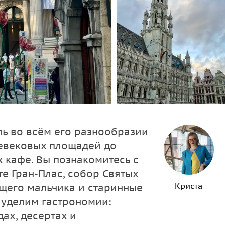
ль во всём его разнообразии
невековых площадей до
 кафе. Вы познакомитесь с
е Гран-Плас, собор Святых
Криста
щего мальчика и старинные
 уделим гастрономии:
ах, десертах и