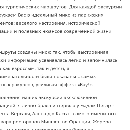
ия туристических маршрутов. Для каждой экскурсии
ружаем Вас в идеальный микс из парижских
астрономия. Вы узнаете, что стоит попробовать в
ентов: веселого настроения, исторической
елем фри, традиционное рагу карбонад по-
ации и полезных нюансов современной жизни
конфеты кубердон. Мы также поговорим о
х страны, а гид подскажет лучшие места для
ршруты созданы мною так, чтобы выстроенная
ски информация усваивалась легко и запомнилась
знаменитого
Писающего мальчика
, шоколадных
 как взрослым, так и детям, а
ешный и гедонистичный ритм брюссельской жизни.
римечательности были показаны с самых
ваться в городе и сможете продолжить
ных ракурсов, усиливая эффект «Вау!».
оящий местный житель.
полнения наших экскурсий эксклюзивной
ацией, я лично брала интервью у мадам Пегар -
нта Версаля, Алена дю Касса - самого именитого
вара ресторанов Мишлен во Франции, Жерера
а - министра иностранных дел Франции,