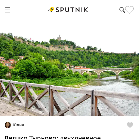
Юлия
Велико Тырново: двухдневное