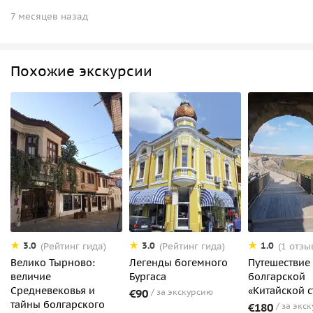
7 месяцев назад
Похожие экскурсии
3.0
3.0
1.0
(Рейтинг гида)
(Рейтинг гида)
(1 отзы
Велико Тырново:
Легенды богемного
Путешествие
величие
Бургаса
болгарской
Средневековья и
«Китайской с
€90
за экскурсию
тайны болгарского
€180
за экс