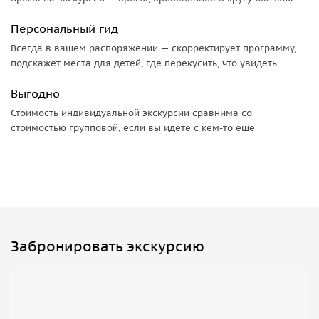
на машине.
Персональный гид
Важно знать:
Всегда в вашем распоряжении — скорректирует программу,
Мы можем забрать гостей из любого удобного места —
подскажет места для детей, где перекусить, что увидеть
Бургаса, Варны, Софии или любого курорта в Бургасской
Выгодно
или Варненской области.
Стоимость индивидуальной экскурсии сравнима со
В стоимость экскурсии включено:
стоимостью групповой, если вы идете с кем-то еще
• услуги гида,
• трансфер,
Туристы оплачивают самостоятельно:
• личные расходы,
• проживание.
Забронировать экскурсию