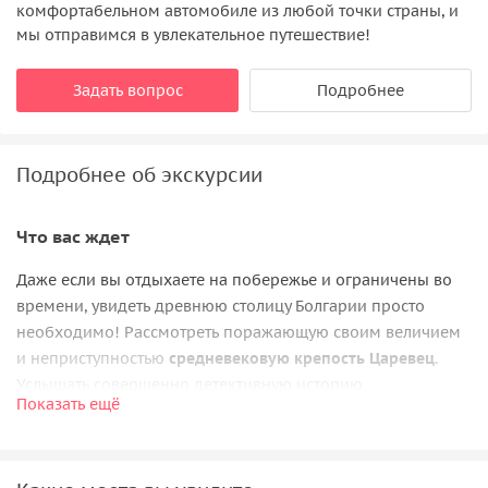
комфортабельном автомобиле из любой точки страны, и
мы отправимся в увлекательное путешествие!
Задать вопрос
Подробнее
Подробнее об экскурсии
Что вас ждет
Даже если вы отдыхаете на побережье и ограничены во
времени, увидеть древнюю столицу Болгарии просто
необходимо! Рассмотреть поражающую своим величием
и неприступностью
средневековую крепость Царевец
.
Услышать совершенно детективную историю
Показать ещё
возникновения Тырновграда в XII веке, а затем
леденящие душу подробности его взятия османами в XIV
веке.