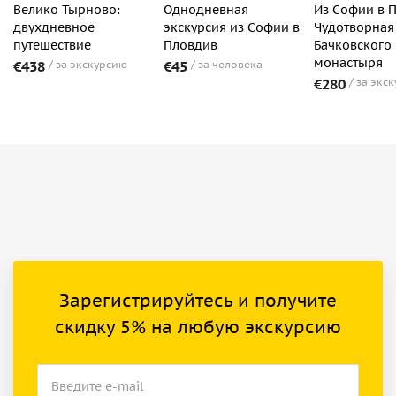
Велико Тырново:
Однодневная
Из Софии в 
двухдневное
экскурсия из Софии в
Чудотворная
путешествие
Пловдив
Бачковского
монастыря
€438
за экскурсию
€45
за человека
€280
за экс
Зарегистрируйтесь и получите
скидку 5% на любую экскурсию