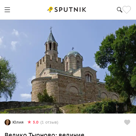
5.0
Юлия
(1 отзыв)
Велико Тырново: величие