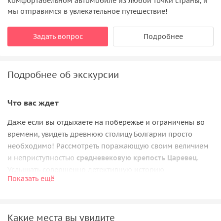
комфортабельном автомобиле из любой точки страны, и
мы отправимся в увлекательное путешествие!
Задать вопрос
Подробнее
Подробнее об экскурсии
Что вас ждет
Даже если вы отдыхаете на побережье и ограничены во
времени, увидеть древнюю столицу Болгарии просто
необходимо! Рассмотреть поражающую своим величием
и неприступностью
средневековую крепость Царевец
.
Услышать совершенно детективную историю
Показать ещё
возникновения Тырновграда в XII веке, а затем
леденящие душу подробности его взятия османами в XIV
веке.
Какие места вы увидите