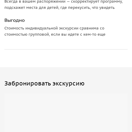
Всегда в вашем распоряжении — скорректирует программу,
• услуги гида,
подскажет места для детей, где перекусить, что увидеть
• трансфер (при необходимости),
Выгодно
Туристы оплачивают самостоятельно:
Стоимость индивидуальной экскурсии сравнима со
стоимостью групповой, если вы идете с кем-то еще
• личные расходы.
Забронировать экскурсию