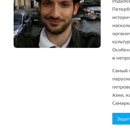
когда-то находился центр проекта-утопии и жил
Родился
Интергельпо, первый клуб города Фрунзе, кото
Петерб
имени Ю. Фучика и конечно, знаменитый среди т
историч
стремительно уходящий в прошлое!
насколь
органи
Маршрут адаптируется под ваш запрос. Сперва 
культу
историческую окраину Фрунзе — либо наоборот.
Особен
ограничиться только единой локацией в центре 
в непр
Самый 
парусн
петров
Азии, к
Самарк
Задат