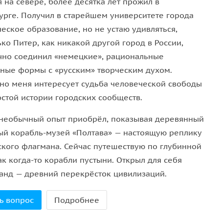
и строители коммунизма из Европы: улица
 на севере, более десятка лет прожил в
рый джентрифицируется благодаря грантам, парк
урге. Получил в старейшем университете города
уристов своей аутентичностью Ошский базар,
еское образование, но не устаю удивляться,
ко Питер, как никакой другой город в России,
чно соединил «немецкие», рациональные
осмотрим современный центр Бишкека, далее
рные формы с «русским» творческим духом.
 С учетом погоды и по вашему желанию, можно
но меня интересует судьба человеческой свободы
города, без периферии.
остой истории городских сообществ.
необычный опыт приобрёл, показывая деревянный
ый корабль-музей «Полтава» — настоящую реплику
ского флагмана. Сейчас путешествую по глубинной
ак когда-то корабли пустыни. Открыл для себя
анд — древний перекрёсток цивилизаций.
ь вопрос
Подробнее