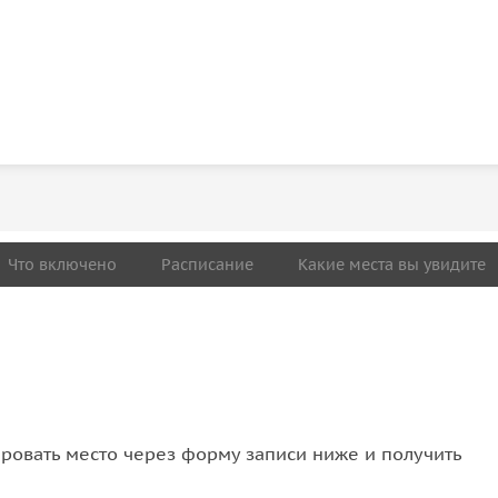
Что включено
Расписание
Какие места вы увидите
овать место через форму записи ниже и получить