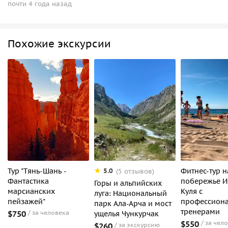
почти 4 года назад
Похожие экскурсии
Тур "Тянь-Шань -
Фитнес-тур н
5.0
(5 отзывов)
Фантастика
побережье И
Горы и альпийских
марсианских
Куля с
луга: Национальный
пейзажей"
профессион
парк Ала-Арча и мост
тренерами
$750
за человека
ущелья Чункурчак
$550
за чел
$260
за экскурсию