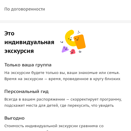
позволит полноценно насладиться туром.
По договоренности
Профессиональный гид
сделает вашу поездку не просто
увлекательной, но и доставит вас в самые потаённые
уголки ущелья, куда обычно рядовые туристы не
попадают. Познакомит вас с бытом и местными
Это
легендами. Этот тур разработан подготовленным
индивидуальная
профессиональным гидом, который провезёт вас по
экскурсия
сложному маршруту и сможет показать вам самые
завораживающие места.
Только ваша группа
На экскурсии будете только вы, ваши знакомые или семья.
Время на экскурсии — время, проведенное в кругу близких
Персональный гид
Всегда в вашем распоряжении — скорректирует программу,
подскажет места для детей, где перекусить, что увидеть
Выгодно
Стоимость индивидуальной экскурсии сравнима со