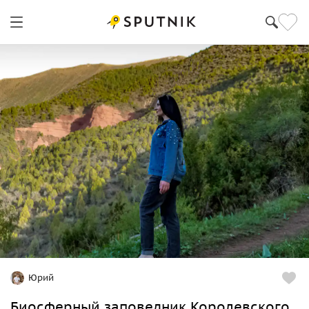
Бишкек
Юрий
Биосферный заповедник Королевского