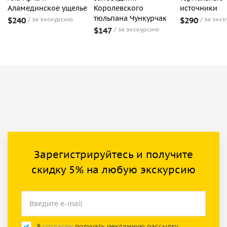
Аламединское ущелье
Королевского
источники
тюльпана Чункурчак
$240
за экскурсию
$290
за экс
$147
за экскурсию
Зарегистрируйтесь и получите
скидку 5% на любую экскурсию
Я
согласен
получать рекламную рассылку.