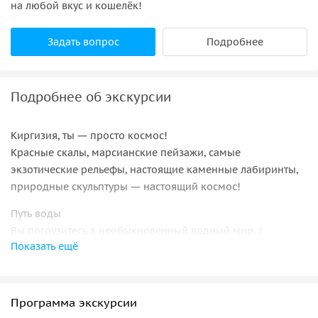
на любой вкус и кошелёк!
Задать вопрос
Подробнее
Подробнее об экскурсии
Киргизия, ты ― просто космос!
Красные скалы, марсианские пейзажи, самые
экзотические рельефы, настоящие каменные лабиринты,
природные скульптуры ― настоящий космос!
Путь воды
Вы погрузитесь в необыкновенный водный мир, с
Показать ещё
которого берет начало все живое. Высокогорные озера,
водопады, минеральные источники ― полный релакс!
Величие гор
Программа экскурсии
Голубые горы, воды горных потоков, вековые ели,