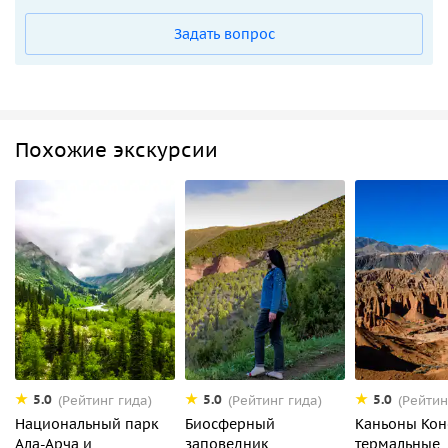
Задать вопрос
Похожие экскурсии
5.0
5.0
5.0
(Рейтинг гида)
(Рейтинг гида)
(Рейтин
Национальный парк
Биосферный
Каньоны Кон
Ала-Арча и
заповедник
термальные