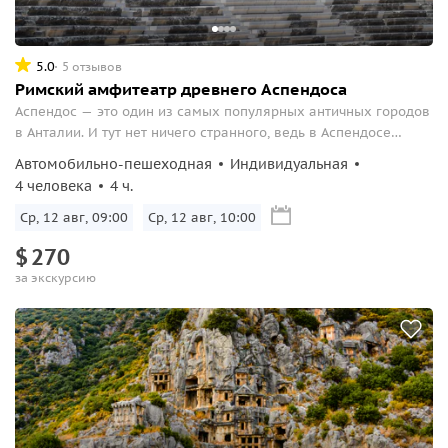
5.0
5 отзывов
Римский амфитеатр древнего Аспендоса
Аспендос — это один из самых популярных античных городов
в Анталии. И тут нет ничего странного, ведь в Аспендосе
находится лучший открытый римский театр в Турции. Он
Автомобильно-пешеходная
Индивидуальная
настолько хорошо сохранился, что сейчас является одним из
4 человека
4 ч.
символов туристической Анталии...
Ср, 12 авг, 09:00
Ср, 12 авг, 10:00
$
270
за экскурсию