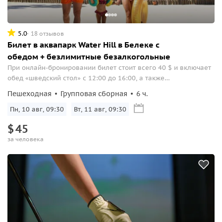
5.0
18 отзывов
Билет в аквапарк Water Hill в Белеке с
обедом + безлимитные безалкогольные
При онлайн-бронировании билет стоит всего 40 $ и включает
обед «шведский стол» с 12:00 до 16:00, а также
неограниченное количество безалкогольных напитков.
Пешеходная
Групповая сборная
6 ч.
Билеты, купленные на входе за 43 $, включают только
фиксированное меню (куриный донер) и один напиток...
Пн, 10 авг, 09:30
Вт, 11 авг, 09:30
$
45
за человека