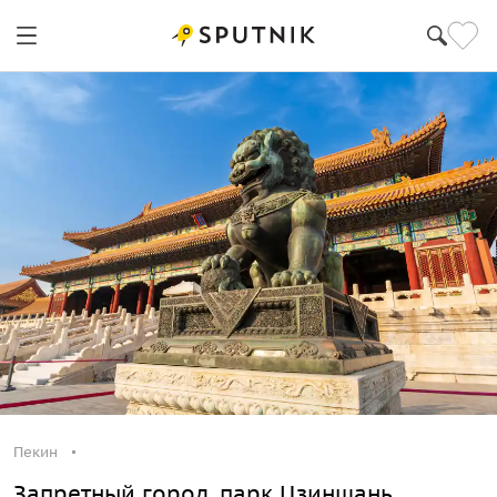
Пекин
Запретный город, парк Цзиншань,