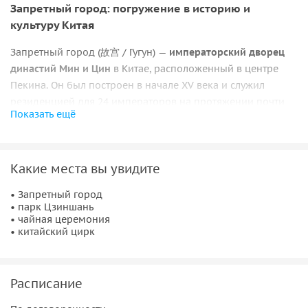
Запретный город: погружение в историю и
культуру Китая
Запретный город (故宫 / Гугун) —
императорский дворец
династий Мин и Цин
в Китае, расположенный в центре
Пекина. Он был построен в начале XV века и служил
резиденцией для 24 императоров на протяжении почти
Показать ещё
500 лет. В 1925 году на его территории был основан
Музей
дворца
(故宫博物院). Сегодня это не только всемирно
известный музей, но и объект Всемирного наследия
Какие места вы увидите
ЮНЕСКО (с 1987 года).
Запретный город — крупнейший и наиболее
• Запретный город
• парк Цзиншань
сохранившийся в мире
ансамбль деревянных древних
• чайная церемония
строений
. Его общая площадь составляет около 720 000
• китайский цирк
квадратных метров, комплекс насчитывает более 8700
комнат. Архитектура и планировка строго следуют
традиционным китайским космологическим принципам и
Расписание
отражают абсолютную власть императора.