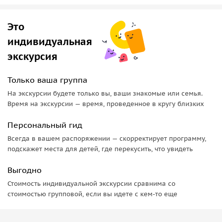
уникальными характеристиками, вкусовыми нотами и
способами приготовления. Вы сможете попробовать сразу
Это
несколько разных сортов чая.
индивидуальная
•
Китайский цирк
. Вас ждёт колоритное и яркое
экскурсия
погружение в культуру Китая, ведь китайский цирк
считается национальным и культурным достоянием. В
Только ваша группа
цирке происходит настоящая магия и синтез разных
На экскурсии будете только вы, ваши знакомые или семья.
искусств: танцы, пение, театральные элементы.
Время на экскурсии — время, проведенное в кругу близких
Персональный гид
Всегда в вашем распоряжении — скорректирует программу,
подскажет места для детей, где перекусить, что увидеть
Выгодно
Стоимость индивидуальной экскурсии сравнима со
стоимостью групповой, если вы идете с кем-то еще