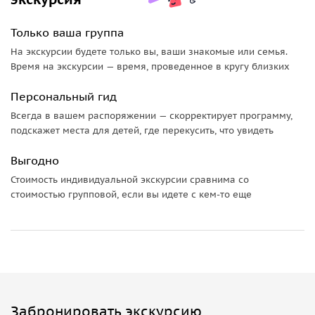
современной архитектуры. Поднявшись на вершину и
прогулявшись по стеклянному мосту, вы будете поражены
Только ваша группа
открывающейся панораме. Перед вами предстанут
На экскурсии будете только вы, ваши знакомые или семья.
бескрайние зелёные долины
, причудливые скалы и
Время на экскурсии — время, проведенное в кругу близких
живописные водопады. Здесь вы сможете насладиться
глотком свежего горного воздуха и ощутить
единение с
Персональный гид
природой
вдали от суеты города.
Всегда в вашем распоряжении — скорректирует программу,
подскажет места для детей, где перекусить, что увидеть
Чайная церемония
Выгодно
Затем мы попадем на традиционную чайную церемонию,
Стоимость индивидуальной экскурсии сравнима со
чтобы познакомиться с китайской чайной культурой и
стоимостью групповой, если вы идете с кем-то еще
попробовать различные виды чая.
Акробатическое шоу
Далее нас ждет шоу акробатики. Китайская акробатика
стала одним из самых влиятельных и известных видов
исполнительского искусства в мире. Её
разнообразные
Забронировать экскурсию
формы выступлений
и высокое мастерство завоевали