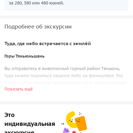
за 280, 380 или 480 юаней.
Подробнее об экскурсии
Туда, где небо встречается с землёй
Горы Тяньюньшань
Вы отправитесь в живописный горный район Тяньюнь,
туда можно подняться пешком либо на фуникулёре. Это
место — комплексная туристическая зона, объединяющая
Показать ещё
природные достопримечательности и народные
традиции, историю и культуру, досуг и отдых.
Стеклянный мост
Это
Экскурсия на стеклянный мост — это увлекательное
индивидуальная
путешествие среди великолепной природы и
экскурсия