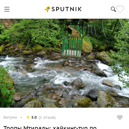
Батуми
5.0
(1 отзыв)
Тропы Мтиралы: хайкинг-тур по