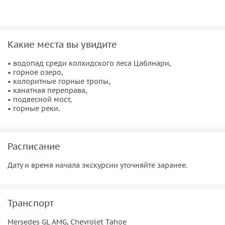
• квадро-прогулка и зип-лайн, а также ужин в уютном
ресторане (тарзанка) по желанию.
Какие места вы увидите
• водопад среди колхидского леса Цаблнари,
• горное озеро,
• колоритные горные тропы,
• канатная переправа,
• подвесной мост,
• горные реки.
Расписание
Дату и время начала экскурсии уточняйте заранее.
Транспорт
Mersedes GL AMG, Chevrolet Tahoe