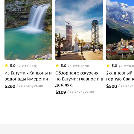
5.0
5.0
5.0
(2 отзыва)
(5 отзывов)
(4 отзы
Из Батуми - Каньоны и
Обзорная экскурсия
2-х дневный 
водопады Имеретии
по Батуми: главное и в
горную Сван
деталях.
$260
за экскурсию
$500
за экс
$109
за экскурсию