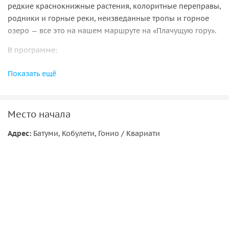
редкие краснокнижные растения, колоритные переправы,
родники и горные реки, неизведанные тропы и горное
озеро — все это на нашем маршруте на «Плачущую гору».
В программе:
• подвесной мост через реку Чаквисцкали,
Показать ещё
• канатная переправа,
• горные тропы среди колхидских лесов,
• уникальный водопад Цаблнари, внутри которого можно
Место начала
сделать потрясающие фото,
• живописное горное озеро,
Адрес:
Батуми, Кобулети, Гонио / Квариати
• пикник-перекус с горным чаем, «грузинскими
сникерсами» и вкуснейшим хачапури,
• эффективный прожиг калорий,
• общая протяженность пешей части маршрута 4-5 км,
сложность легкая
• мини-группа до 6 человек, трансфер — комфортный
внедорожник Mersedes Gl AMG или Chevrolet Tahoe,
• старт в 10:00, обратно ориентировочно в 17:00