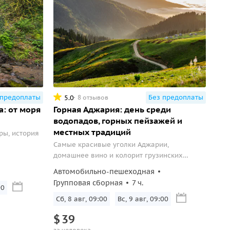
 предоплаты
Без предоплаты
5.0
8 отзывов
а: от моря
Горная Аджария: день среди
водопадов, горных пейзажей и
местных традиций
ры, история
Самые красивые уголки Аджарии,
домашнее вино и колорит грузинских
традиций за один день.
Автомобильно-пешеходная
Групповая сборная
7 ч.
00
Сб, 8 авг, 09:00
Вс, 9 авг, 09:00
$
39
за человека