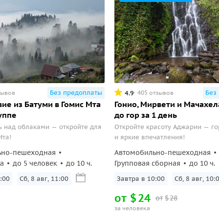
Без предоплаты
Без
4.9
зывов
405 отзывов
ие из Батуми в Гомис Мта
Гонио, Мирвети и Мачахел
уппе
до гор за 1 день
 над облаками — откройте для
Откройте красоту Аджарии — го
Мта!
и яркие впечатления!
ьно-пешеходная
Автомобильно-пешеходная
а
до 5 человек
до 10 ч.
Групповая сборная
до 10 ч.
:00
Сб, 8 авг, 11:00
Завтра в 10:00
Сб, 8 авг, 10:
от
$
24
от
$
28
за человека