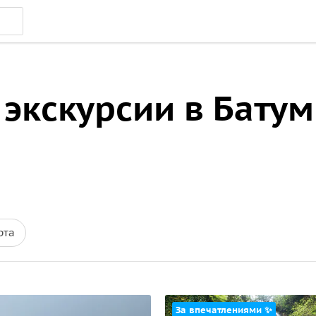
экскурсии в Батум
рта
За впечатлениями ✨