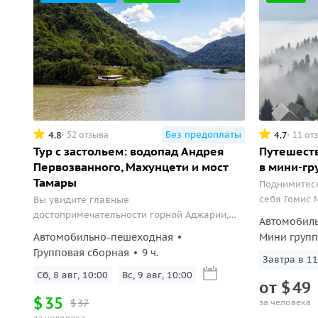
Без предоплаты
4.8
4.7
52 отзыва
11 от
Тур с застольем: водопад Андрея
Путешеств
Первозванного, Махунцети и мост
в мини-гр
Тамары
Поднимитесь
себя Гомис 
Вы увидите главные
достопримечательности горной Аджарии,
Автомобил
попробуете 18 сортов местных вин и
Автомобильно-пешеходная
Мини групп
главное — примете участие в застолье в
Групповая сборная
9 ч.
кругу древнего грузинского рода.
Завтра в 11
Сб, 8 авг, 10:00
Вс, 9 авг, 10:00
от
$
49
$
35
$
37
за человека
за человека