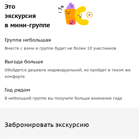
погоде. Возьмите с собой купальник, полотенце, головной
Это
убор, солнцезащитные очки, крем, фотоаппарат.
экскурсия
В стоимость экскурсии включено:
в мини-группе
• услуги гида,
Группа небольшая
• трансфер,
Вместе с вами в группе будет не более 10 участников
• вода для каждого участника тура.
Выгода больше
Туристы оплачивают самостоятельно:
Обойдется дешевле индивидуальной, но пройдет в таком же
комфорте
• входные билеты (Мартвильский каньон 17,5 лари,
катание на лодке в каньоне — 15 лари, «пещера
Гид рядом
Прометея» — 25 лари, катание на лодке в пещере — 17
В небольшой группе вы получите больше внимания гида
лари, для детей предусмотрены скидки),
• обед по желанию (25-40 лари).
Забронировать экскурсию