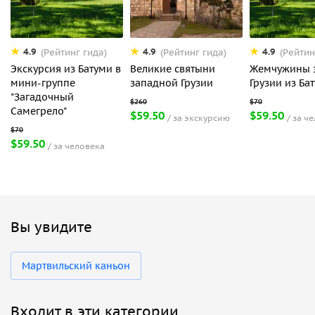
4.9
4.9
4.9
(Рейтинг гида)
(Рейтинг гида)
(Рейтин
Экскурсия из Батуми в
Великие святыни
Жемчужины 
мини-группе
западной Грузии
Грузии из Ба
"Загадочный
Самегрело"
$59.50
$59.50
за экскурсию
за ч
$59.50
за человека
Вы увидите
Мартвильский каньон
Входит в эти категории