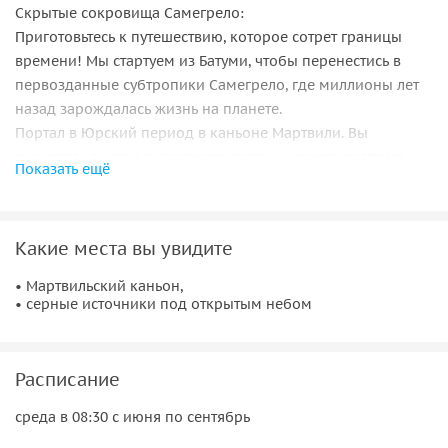
Скрытые сокровища Самегрело:
Приготовьтесь к путешествию, которое сотрет границы
времени! Мы стартуем из Батуми, чтобы перенестись в
первозданные субтропики Самегрело, где миллионы лет
назад зарождалась жизнь на планете.
Портал в Юрский период в каньоне Мартвили. Вы
окажетесь внутри гигантского тектонического разлома,
Показать ещё
сквозь который мчатся ледяные бирюзовые воды реки
Абаша. С отвесных белоснежных стен свисают
многовековые изумрудные мхи и дикие лианы. Здесь мы
Какие места вы увидите
разобьем брызги веслом во время лодочной прогулки,
заглянем в гроты и увидим каскады бурлящих водопадов.
• Мартвильский каньон,
Самое мистическое: именно в этих скалах застыли
• серные источники под открытым небом
подлинные следы динозавров и окаменелости
гигантского морского ящера — мезозавра, обитавшего тут
75 миллионов лет назад. Грузинское застолье у воды.
Расписание
Напитавшись духом древности, мы причалим к уютному
среда в 08:30 с июня по сентябрь
ресторану на речном побережье. Воздух здесь пропитан
ароматами специй и дымка. Мы согреем душу дегустацией