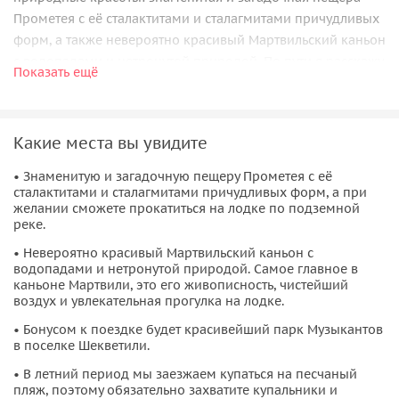
Прометея с её сталактитами и сталагмитами причудливых
форм, а также невероятно красивый Мартвильский каньон
с водопадами и нетронутой природой. По пути я расскажу
Показать ещё
вам множество интересных фактов о стране, традициях,
кухне и менталитете. Помогу вам раскрыть местный
колорит и душу Грузинского народа.
Какие места вы увидите
• Знаменитую и загадочную пещеру Прометея с её
сталактитами и сталагмитами причудливых форм, а при
желании сможете прокатиться на лодке по подземной
реке.
• Невероятно красивый Мартвильский каньон с
водопадами и нетронутой природой. Самое главное в
каньоне Мартвили, это его живописность, чистейший
воздух и увлекательная прогулка на лодке.
• Бонусом к поездке будет красивейший парк Музыкантов
в поселке Шекветили.
• В летний период мы заезжаем купаться на песчаный
пляж, поэтому обязательно захватите купальники и