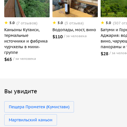
5.0
5.0
5.0
(7 отзывов)
(3 отзыва)
(307 от
Каньоны Кутаиси,
Водопады, мост, вино
Батуми и Гор
термальные
Аджария: во
$110
за человека
источники и фабрика
вино, чарую
чурчхелы в мини-
панорамы и 
группе
$28
за челов
$65
за человека
Вы увидите
Пещера Прометея (Кумистави)
Мартвильский каньон