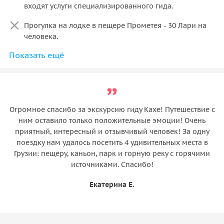
входят услуги специализированного гида.
Прогулка на лодке в пещере Прометея - 30 Лари на
человека.
Показать ещё
Входной билет в Каньон Мартвили - 40 Лари.
Прогулка на лодке в каньоне Мартвили - 30 Лари на
человека. Для допуска детей на лодки действует
ограничение по росту, рост ребенка должен быть не
ниже 1 метра.
Огромное спасибо за экскурсию гиду Кахе! Путешествие с
ним оставило только положительные эмоции! Очень
приятный, интересный и отзывчивый человек! За одну
поездку нам удалось посетить 4 удивительных места в
Грузии: пещеру, каньон, парк и горную реку с горячими
источниками. Спасибо!
Екатерина Е.