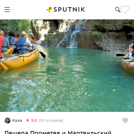
5.0
Каха
(19 отзывов)
Пещера Прометея и Мартвильский