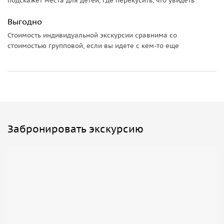
подскажет места для детей, где перекусить, что увидеть
насладитесь величественными горными пейзажами.
Выгодно
Стоимость индивидуальной экскурсии сравнима со
стоимостью групповой, если вы идете с кем-то еще
Забронировать экскурсию