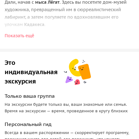
Дали, начав с
мыса Лёгат
. Здесь вы посетите дом-музей
художника, превращенный им в сюрреалистический
лабиринт, а затем погуляете по вдохновлявшим его
улочкам
Кадакеса
.
Показать ещё
Далее вас ждет путешествие по уникальным местам: вы
прокатитесь на лодке по каналам «испанской Венеции»
Эмпуриабравы
, ощутите рыцарский дух средневекового
Бесалу
и погрузитесь в мистическую атмосферу
«города
Это
ведьм» Рупита
.
индивидуальная
Один из дней нашего путешествия будет полностью
экскурсия
посвящен наследию великого сюрреалиста: в
Фигерасе
вы
посетите его театр-музей, а в
Пуболе
увидите
Только ваша группа
романтичный замок, подаренный художником своей музе
На экскурсии будете только вы, ваши знакомые или семья.
Гале.
Время на экскурсии — время, проведенное в кругу близких
Затем мы отправимся на священную
гору Монтсеррат
, где
Персональный гид
вы прикоснетесь к духовным истокам Каталонии в
Всегда в вашем распоряжении — скорректирует программу,
монастыре с чудотворной статуей Черной Мадонны и