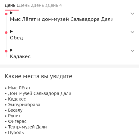
День 1
День 2
День 3
День 4
Мыс Лёгат и дом-музей Сальвадора Дали
Обед
Кадакес
Какие места вы увидите
• Мыс Лёгат
• Дом-музей Сальвадора Дали
• Кадакес
• Эмпуриабрава
• Бесалу
• Рупит
• Фигерас
• Театр-музей Дали
• Пуболь