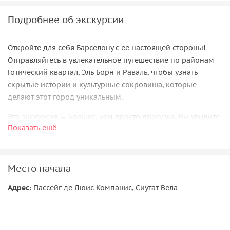
Подробнее об экскурсии
Откройте для себя Барселону с ее настоящей стороны!
Отправляйтесь в увлекательное путешествие по районам
Готический квартал, Эль Борн и Раваль, чтобы узнать
скрытые истории и культурные сокровища, которые
делают этот город уникальным.
Эта экскурсия — больше, чем просто прогулка. Вы увидите
Показать ещё
Барселону глазами каталонцев, узнаете ее глубже и
почувствуете дух города. После экскурсии вы посмотрите
на Барселону и людей, которые здесь жили и творили,
совершенно по-новому.
Место начала
Что вас ждет?
Адрес:
Пассейг де Люис Компанис, Сиутат Вела
По следам легенд
Узнаете о тайных барах и закрытых клубах, где бывали