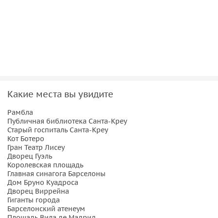
Пикассо, Миро и Гауди. Услышите историю рождения
кубизма и удивительную связь между театром Лисеу и
храмом Саграда Фамилия.
Искусство и бизнес
Узнаете, как переплетались судьбы великих каталонских
художников и известных предпринимателей, оставивших
свой след в истории города.
Какие места вы увидите
Кулинарное приключение
Рамбла
Публичная библиотека Санта-Креу
Услышите истории о местной кухне и напитках, а при
Старый госпиталь Санта-Креу
Кот Ботеро
желании сможете попробовать традиционные
Гран Театр Лисеу
каталонские блюда в аутентичных ресторанчиках,
Дворец Гуэль
любимых местными жителями.
Королевская площадь
Главная синагога Барселоны
Дом Бруно Куадроса
Дворец Виррейна
Гиганты города
Барселонский атенеум
Площадь Вила де Мадрид