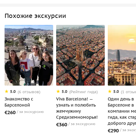
Похожие экскурсии
5.0
5.0
5.0
(6 отзывов)
(Рейтинг гида)
(1 отзы
Знакомство с
Viva Barcelona! —
Один день в
Барселоной
узнать и полюбить
Барселоне в
жемчужину
компании ме
€260
за экскурсию
Средиземноморья!
гида, как ста
доброго дру
€360
за экскурсию
€290
за экс