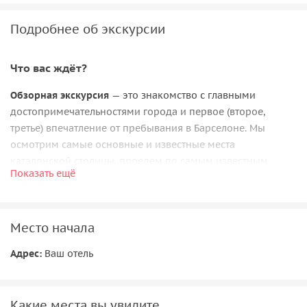
Подробнее об экскурсии
Что вас ждёт?
Обзорная экскурсия
— это знакомство с главными
достопримечательностями города и первое (второе,
третье) впечатление от пребывания в Барселоне. Мы
осмотрим самые основные и известные места
каталонской столицы, проедем по самым известным
Показать ещё
улочкам, площадям, кварталам, посетим самые известные
храмы и парки, осмотрим самые важные дома и рынки.
Я расскажу вам о том, как хорошо нам здесь живётся,
Место начала
какой
чудесный город
Барселона, какая удивительная
страна Испания, и почему «‎какальщик» — это важный
Адрес:
Ваш отель
персонаж в Каталонии.
Какие места вы увидите