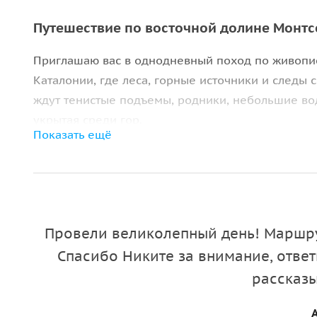
Путешествие по восточной долине Монтс
Приглашаю вас в однодневный поход по живопи
Каталонии, где леса, горные источники и следы 
ждут тенистые подъемы, родники, небольшие во
укрытая среди гор.
Показать ещё
Маршрут создан для активных городских путеше
тропа, красивые панорамы и несколько останово
день на природе, увидеть малоизвестные истори
Каталонии.
Провели великолепный день! Маршру
Атмосфера средневековой деревни
Спасибо Никите за внимание, отве
Путь начнётся в деревне Айгвафреда, основанно
рассказы
центру, заглянем в уютные улочки с кафе и бар
замок семьи, когда-то владевшей этими землями