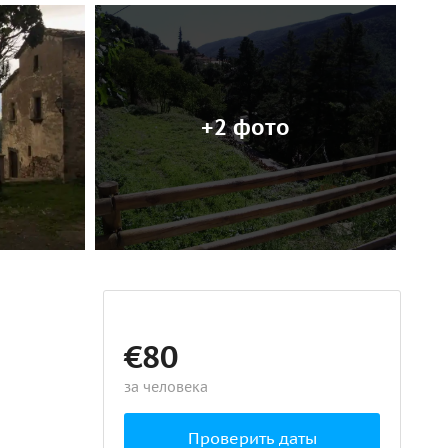
+2 фото
€80
за человека
Проверить даты