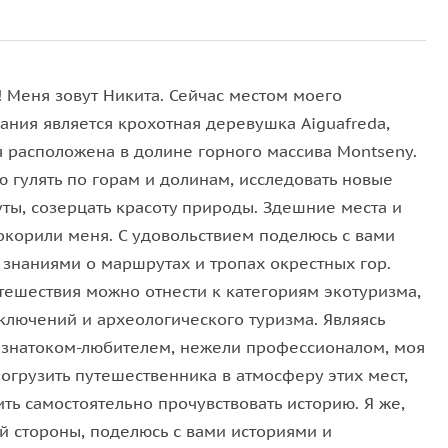
у природных источников, включая «Источник
! Меня зовут Никита. Сейчас местом моего
 водопадам, где можно даже искупаться. Я расскажу
ания является крохотная деревушка Aiguafreda,
ло реки покрывается зеленью — вода появляется
я расположена в долине горного массива Montseny.
ю гулять по горам и долинам, исследовать новые
ты, созерцать красоту природы. Здешние места и
окорили меня. С удовольствием поделюсь с вами
 знаниями о маршрутах и тропах окрестных гор.
склоне с потрясающим видом на долину. При
тешествия можно отнести к категориям экотуризма,
им скитам. Здесь мы устроим небольшой пикник с
ключений и археологического туризма. Являясь
чего отправимся в обратный путь.
 знатоком-любителем, нежели профессионалом, моя
погрузить путешественника в атмосферу этих мест,
ть самостоятельно прочувствовать историю. Я же,
ей стороны, поделюсь с вами историями и