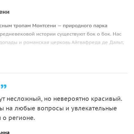
ени
сным тропам Монтсени — природного парка
средневековой истории существуют бок о бок. Нас
допады и романская церковь Айгвафреда де Дальт,
ственников: умеренный набор высоты, удобная
к для отдыха и фото. Это возможность провести
ческие места и почувствовать атмосферу старинной
т несложный, но невероятно красивый.
ты на любые вопросы и увлекательные
й в IX веке. Мы прогуляемся по её историческому
 о регионе.
ами, узнаем, как жили горные фермеры и увидим
Анна
.