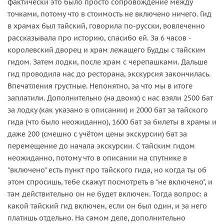
фактически это было просто сопровождение между
точками, потому что в стоимость не включено ничего. Гид
в храмах был тайский, говорила по-русски, вовлеченно
рассказывала про историю, спасибо ей. За 6 часов -
королевский дворец и храм лежащего Будды с тайским
гидом. Затем лодки, после храм с черепашками. Дальше
гид проводила нас до ресторана, экскурсия закончилась.
Впечатления грустные. Непонятно, за что мы в итоге
заплатили. Дополнительно (на двоих) с нас взяли 2500 бат
за лодку (как указано в описании) и 2000 бат за тайского
гида (что было неожиданно), 1600 бат за билеты в храмы и
даже 200 (смешно с учётом цены экскурсии) бат за
перемещение до начала экскурсии. С тайским гидом
неожиданно, потому что в описании на спутнике в
"включено" есть пункт про тайского гида, но когда ты об
этом спросишь, тебе скажут посмотреть в "не включено", и
там действительно он не будет включен. Тогда вопрос: а
какой тайский гид включен, если он был один, и за него
платишь отдельно. На самом деле, дополнительно