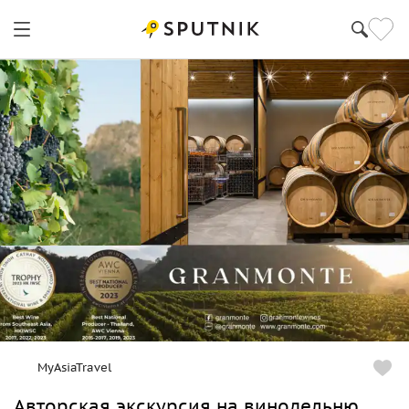
MyAsiaTravel
Авторская экскурсия на винодельню