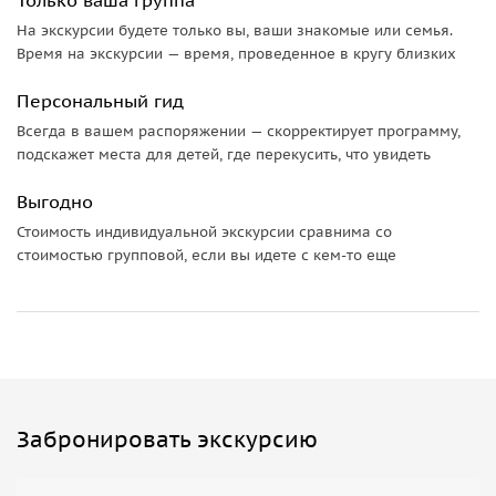
бочками, а также разливочные машины.
На экскурсии будете только вы, ваши знакомые или семья.
За туром следует просмотр нашего видео в магазине
Время на экскурсии — время, проведенное в кругу близких
GranMonte и
дегустация четырех премиальных вин
в
сопровождении сыра и крекеров.
Персональный гид
Всегда в вашем распоряжении — скорректирует программу,
подскажет места для детей, где перекусить, что увидеть
Выгодно
Стоимость индивидуальной экскурсии сравнима со
стоимостью групповой, если вы идете с кем-то еще
Забронировать экскурсию