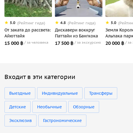
5.0
4.8
5.0
(Рейтинг гида)
(Рейтинг гида)
(Рейтин
От заката до рассвета:
Дискавери воккруг
Земля Корол
Айюттайя
Паттайи из Бангкока
Альпака пар
15 000 ฿
за человека
17 500 ฿
за экскурсию
20 000 ฿
за
Входит в эти категории
Выездные
Индивидуальные
Трансферы
Детские
Необычные
Обзорные
Эксклюзив
Гастрономические