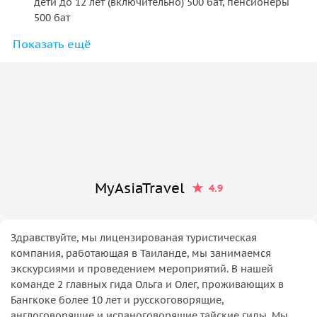
дети до 12 лет (включительно) 500 бат, пенсионеры
500 бат
Показать ещё
Входной билет в храм лежащего Будды 300 бат с чел
Если вы дополнительно посетить храм Лежащего
Будды, оплата тайского русскоговорящего гида 500
бат
MyAsiaTravel
4.9
Здравствуйте, мы лицензированая туристическая
компания, работающая в Таиланде, мы занимаемся
экскурсиями и проведением мероприятий. В нашей
команде 2 главных гида Ольга и Олег, проживающих в
Бангкоке более 10 лет и русскоговорящие,
англоговорящие и испаноговорящие тайские гиды. Мы