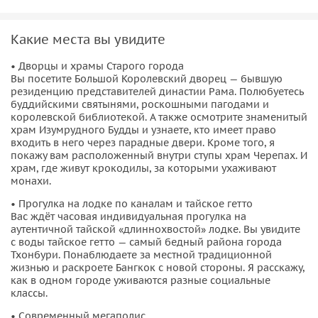
династии Рама, которая входит в книгу рекордов Гинесса.
Уникальные, необычные храмы, истории о создании
столицы, чистка кармы, обсуждение Буддизма и
Какие места вы увидите
современные истории и новости страны, которые
‭• Дворцы и храмы Старого города
поражают слушателей.
Вы посетите Большой Королевский дворец — бывшую
резиденцию представителей династии Рама. Полюбуетесь
Экскурсию проведу я или мой коллега, во дворце вас
буддийскими святынями, роскошными пагодами и
сопроводит тайский русскоговорящий гид.
королевской библиотекой. А также осмотрите знаменитый
храм Изумрудного Будды и узнаете, кто имеет право
входить в него через парадные двери. Кроме того, я
покажу вам расположенный внутри ступы храм Черепах. И
храм, где живут крокодилы, за которыми ухаживают
монахи.
‭• Прогулка на лодке по каналам и тайское гетто
Вас ждёт часовая индивидуальная прогулка на
аутентичной тайской «длиннохвостой» лодке. Вы увидите
с воды тайское гетто — самый бедный района города
Тхонбури. Понаблюдаете за местной традиционной
жизнью и раскроете Бангкок с новой стороны. Я расскажу,
как в одном городе уживаются разные социальные
классы.
‭• Современный мегаполис