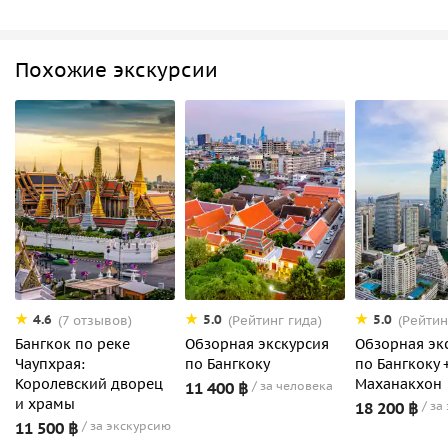
Похожие экскурсии
4.6
5.0
5.0
(7 отзывов)
(Рейтинг гида)
(Рейтин
Бангкок по реке
Обзорная экскурсия
Обзорная эк
Чаупхрая:
по Бангкоку
по Бангкоку 
Королевский дворец
Маханакхон
11 400 ฿
за человека
и храмы
18 200 ฿
за
11 500 ฿
за экскурсию