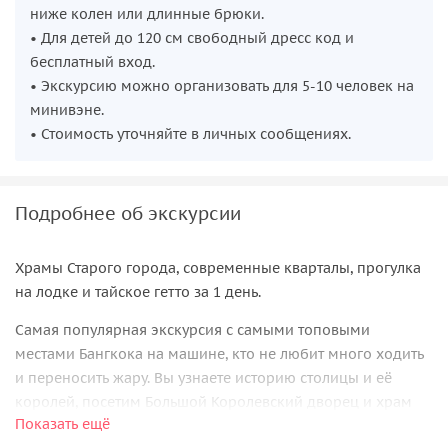
ниже колен или длинные брюки.
• Для детей до 120 см свободный дресс код и
бесплатный вход.
• Экскурсию можно организовать для 5-10 человек на
минивэне.
• Стоимость уточняйте в личных сообщениях.
Подробнее об экскурсии
Храмы Старого города, современные кварталы, прогулка
на лодке и тайское гетто за 1 день.
Самая популярная экскурсия с самыми топовыми
местами Бангкока на машине, кто не любит много ходить
и переносить жару. Вы узнаете историю столицы и её
королей, посетим Большой Королевский дворец и храм
Показать ещё
Изумрудного Будды — первый дворец представителей