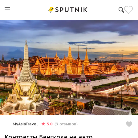
5.0
MyAsiaTravel
(9 отзывов)
Контрасты Бангкока на авто