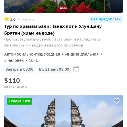
Без предоплаты
5.0
6 отзывов
Тур по храмам Бали: Танах лот и Улун Дану
Братан (храм на воде)
Прочувствуйте духовную часть Бали и насладитесь
живописными видами каждого из храмов!
Автомобильно-пешеходная
Индивидуальная
5 человек
10 ч.
Завтра в 08:00
Вт, 11 авг, 08:00
$
110
за экскурсию
Скидка 10%