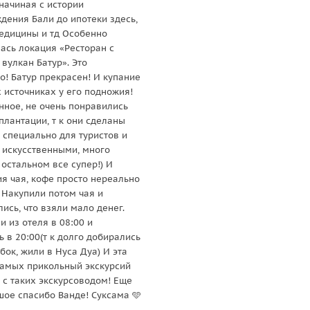
начиная с истории
дения Бали до ипотеки здесь,
едицины и тд Особенно
ась локация «Ресторан с
вулкан Батур». Это
о! Батур прекрасен! И купание
х источниках у его подножия!
нное, не очень понравились
плантации, т к они сделаны
о специально для туристов и
 искусственными, много
 остальном все супер!) И
ия чая, кофе просто нереально
) Накупили потом чая и
ись, что взяли мало денег.
и из отеля в 08:00 и
 в 20:00(т к долго добирались
бок, жили в Нуса Дуа) И эта
самых прикольный экскурсий
 с таких экскурсоводом! Еще
шое спасибо Ванде! Суксама 🩵