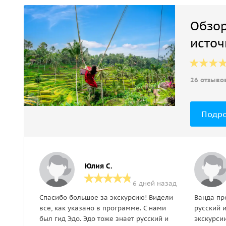
Обзор
источ
26 отзыво
Подр
Юлия С.
6 дней назад
Спасибо большое за экскурсию! Видели
Ванда пр
все, как указано в программе. С нами
русский 
был гид Эдо. Эдо тоже знает русский и
экскурси