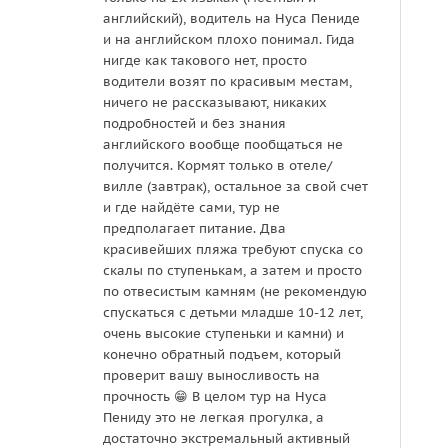
английский), водитель на Нуса Пениде
чётко
и на английском плохо понимал. Гида
прогр
нигде как такового нет, просто
дайви
водители возят по красивым местам,
снорк
ничего не рассказывают, никаких
прогр
подробностей и без знания
очень
английского вообще пообщаться не
эта п
получится. Кормят только в отеле/
физич
вилле (завтрак), остальное за свой счет
лестн
и где найдёте сами, тур не
темпе
предполагает питание. Два
кто п
красивейших пляжа требуют спуска со
выбра
скалы по ступенькам, а затем и просто
забыт
по отвесистым камням (не рекомендую
венти
спускаться с детьми младше 10-12 лет,
рассч
очень высокие ступеньки и камни) и
вообщ
конечно обратный подъем, который
Point
проверит вашу выносливость на
обеща
прочность 😁 В целом тур на Нуса
нас н
Пениду это не легкая прогулка, а
остал
достаточно экстремальный активный
общем