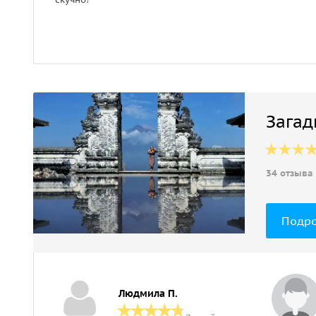
Загад
34 отзыва
Подр
Людмила П.