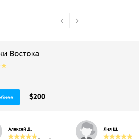
ки Востока
$200
обнее
Алексей Д.
Лия Ш.