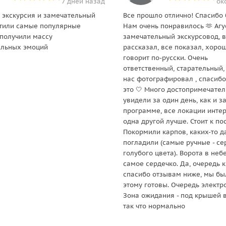
7 дней назад
ок
 экскурсия и замечательный
Все прошло отлично! Спасибо
етили самые популярные
Нам очень понравилось 🫶 Агу
 получили массу
замечательный экскурсовод, 
ельных эмоций
рассказал, все показал, хоро
говорит по-русски. Очень
ответственный, старательный,
нас фотографировал , спасибо
это 🤍 Много достопримечател
увидели за один день, как и з
программе, все локации инте
одна другой лучше. Стоит к п
Покормили карпов, каких-то 
погладили (самые ручные - се
голубого цвета). Ворота в небе
самое сердечко. Да, очередь к
спасибо отзывам ниже, мы бы
этому готовы. Очередь электр
Зона ожидания - под крышей в
так что нормально