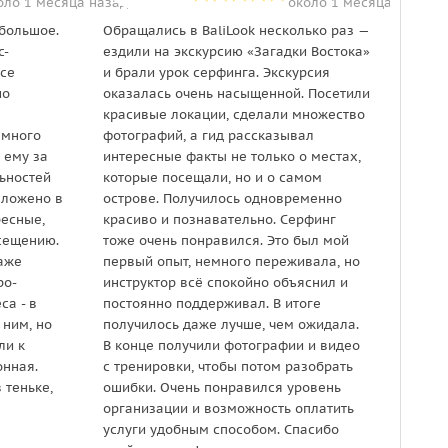
оло 1 месяца назад
около 1 месяца назад
 большое.
Обращались в BaliLook несколько раз —
Ездил
с-
ездили на экскурсию «Загадки Востока»
«Зага
все
и брали урок серфинга. Экскурсия
довол
шо
оказалась очень насыщенной. Посетили
всё п
красивые локации, сделали множество
накла
 много
фотографий, а гид рассказывал
нашем
 ему за
интересные факты не только о местах,
хорош
ьностей
которые посещали, но и о самом
расск
аложено в
острове. Получилось одновременно
тради
ресные,
красиво и познавательно. Серфинг
удово
осещению.
тоже очень понравился. Это был мой
вопро
даже
первый опыт, немного переживала, но
день!
ро-
инструктор всё спокойно объяснил и
са - в
постоянно поддерживал. В итоге
 ним, но
получилось даже лучше, чем ожидала.
ли к
В конце получили фотографии и видео
онная.
с тренировки, чтобы потом разобрать
 теньке,
ошибки. Очень понравился уровень
организации и возможность оплатить
услуги удобным способом. Спасибо