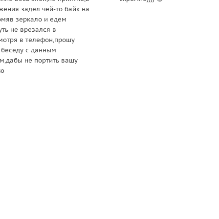
жения задел чей-то байк на
омяв зеркало и едем
уть не врезался в
смотря в телефон,прошу
 беседу с данным
м,дабы не портить вашу
ию