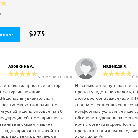
в
$275
обнее
Азовкина А.
Надежда Л.
6 месяцев назад
6 
азить благодарность и восторг
Незабываемое путешествие, с
й экскурсии,локации
правда увидеть не удалось, но
,Индонезия удивительная
этого восторг зашкаливает!!!!
 раз тут.Минус был один-это
Для путешественников любя
Агус,на2 й день опоздал на 30
комфортные условия, лучше з
редупредив об этом, пришлось
обговорить уровень размещен
званивать,сказал машина
ночь с организатором. То, что
ь,ладно,приехал на какой-то
предлагается изначально, оче
лине весь злой,не приятно,в
скромно)))) 😊