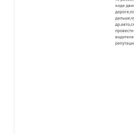
ходе дви
дороге,п
дальше,ч
др.авто,
провести
водителе
репутац