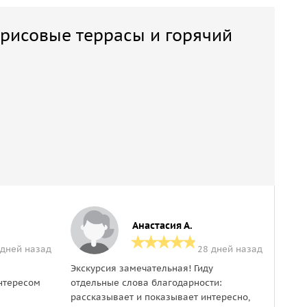
, рисовые террасы и горячий
Анастасия А.
 дней назад
28 дней назад
Экскурсия замечательная! Гиду
Благ
интересом
отдельные слова благодарности:
расск
рассказывает и показывает интересно,
Реаль