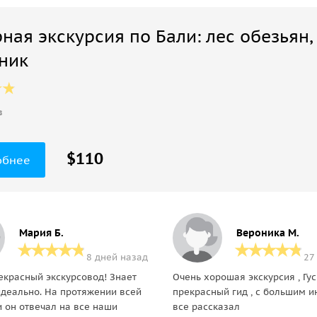
ная экскурсия по Бали: лес обезьян
ник
в
$110
обнее
Мария Б.
Вероника М.
8 дней назад
27
екрасный экскурсовод! Знает
Очень хорошая экскурсия , Гус
идеально. На протяжении всей
прекрасный гид , с большим 
и он отвечал на все наши
все рассказал