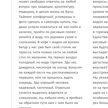
может свободно ответить на любой
вопросы 
вопрос про традиции, архитектуру,
происхож
медицину, в целом жизнь на Бали.
уровня м
Тайминг комфортный, успеваешь и
понравил
фото сделать и сувениры купить, мы
видом на 
даже успели покататься на зип-лайн и
нереальн
качелях, пройти по рисовым полям
в горячи
(имейте в виду, что дорожки узкие и
Единстве
скользкие). В кафе с видом на вулкан
рисовые 
Батур у нас уже был свой столик на
как будт
терассе, хотя можно сесть за любой
выглядят
стол по желанию. На термах воздух
народу. В
холодный, но вода горячая. Эдо нас
дегустац
дождался, несмотря на холод. Бонусом
вкусная!
на каждой кассе мы расплачивались
расстроил
первыми, нам не пришлось ждать
Мы уехал
очередь. Эдо хороший человек,
вернулись
надёжный, тактичный. Отдельно
из-за про
хочется выделить водителя (к
одна из 
сожалению, мы забыли имя), в пробках
особенно
на обратном пути нам с ним было не
раз боль
скучно!