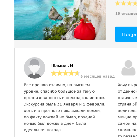
19 отзыво
Подр
Шамиль И.
6 месяцев назад
Все прошло отлично, на высшем
Хочу выр
уровне, спасибо большое за такую
от данно
организованность и подход к клиентам.
отличные
Экскурсия была 31 января и 1 февраля,
страна,3й
хоть и в прогнозе показывали дожди,
водитель 
по факту дождей не было, поздней
мин,не п
ночью был дождь а днём была
самой на
идеальная погода
сломалас
то разва