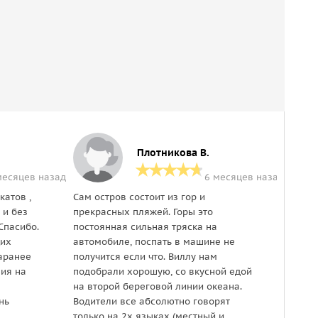
Плотникова В.
месяцев назад
6 месяцев назад
катов ,
Сам остров состоит из гор и
Спаси
 и без
прекрасных пляжей. Горы это
прекр
 Спасибо.
постоянная сильная тряска на
двухд
щих
автомобиле, поспать в машине не
Добав
аранее
получится если что. Виллу нам
отель
ия на
подобрали хорошую, со вкусной едой
сами 
на второй береговой линии океана.
(ну э
нь
Водители все абсолютно говорят
Артём
только на 2х языках (местный и
этих 