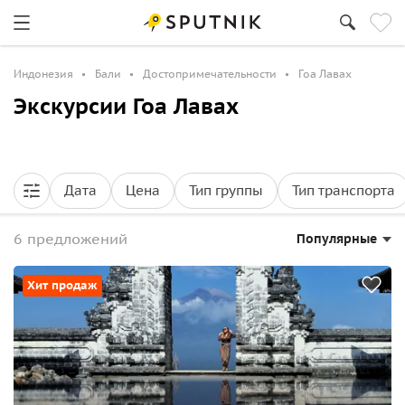
Индонезия
Бали
Достопримечательности
Гоа Лавах
Экскурсии Гоа Лавах
Дата
Цена
Тип группы
Тип транспорта
6 предложений
Популярные
Хит продаж