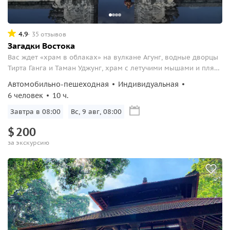
4.9
35 отзывов
Загадки Востока
Вас ждет «храм в облаках» на вулкане Агунг, водные дворцы
Тирта Ганга и Таман Уджунг, храм с летучими мышами и пляж
с черным вулканическим песком.
Автомобильно-пешеходная
Индивидуальная
6 человек
10 ч.
Завтра в 08:00
Вс, 9 авг, 08:00
$
200
за экскурсию