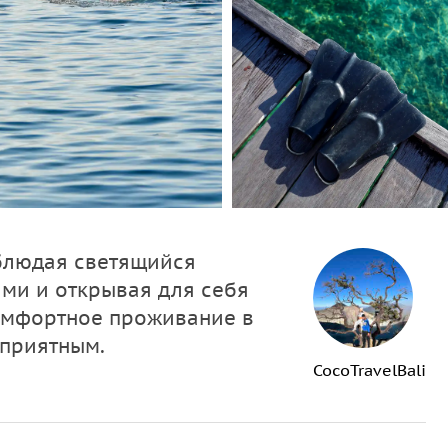
аблюдая светящийся
ами и открывая для себя
омфортное проживание в
 приятным.
CocoTravelBali