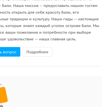
звёзды. На рассвете вас ждёт встреча с дельфинами
е Бали. Наша миссия – предоставить нашим гостям
лей океана, которые часто подплывают совсем
ость открыть для себя красоту Бали, его
е посетите
водопады Банью Вана
,
Секумпул
и
ьные традиции и культуру. Наши гиды — настоящие
ому уже более 700 лет, и побываете у живописного
ты, которые знают каждый уголок острова Бали. Мы
усмотрено проживание в отеле, где вы сможете
все ваши пожелания и потребности при выборе
и приключениями, а вкусная еда и неспешный ритм
аше удовольствие — наша главная цель.
ствием.
ь вопрос
Подробнее