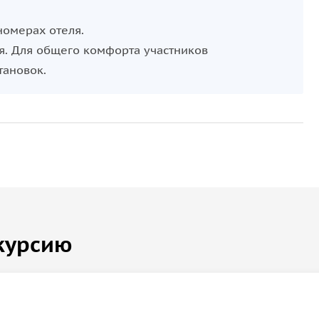
номерах отеля.
я. Для общего комфорта участников
тановок.
курсию