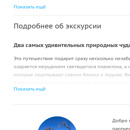
Снаряжение для снорклинга
Показать ещё
Входные билеты
Подробнее об экскурсии
Два самых удивительных природных чуда
Это путешествие подарит сразу несколько незаб
озаряется мерцанием светящегося планктона, а 
которые подплывают совсем близко к лодкам. В
живописные водопады, древние святыни и комфо
Показать ещё
ночёвкой в отеле.
Океан, водопады и древняя природа Бали
Главными героями путешествия станут
светящий
Добро п
наступления темноты вы сможете увидеть, как в
партне