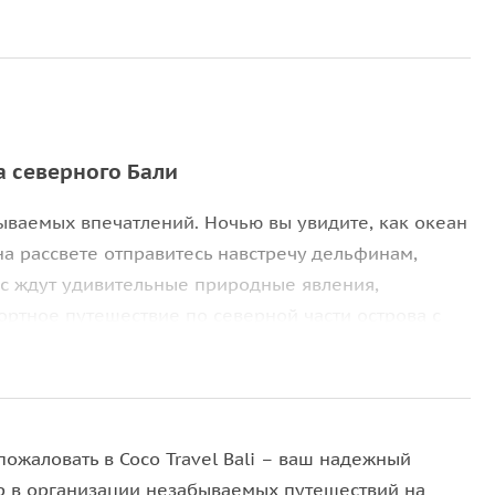
 северного Бали
ываемых впечатлений. Ночью вы увидите, как океан
на рассвете отправитесь навстречу дельфинам,
ас ждут удивительные природные явления,
ртное путешествие по северной части острова с
ся планктон
и
дельфины Ловины
. После
ожаловать в Coco Travel Bali – ваш надежный
ода начинает мерцать при каждом движении,
р в организации незабываемых путешествий на