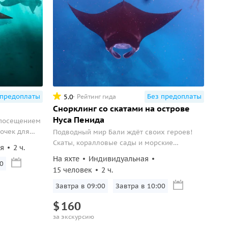
 предоплаты
Без предоплаты
5.0
Рейтинг гида
Снорклинг со скатами на острове
Нуса Пенида
 посещением
точек для
Подводный мир Бали ждёт своих героев!
телями.
Скаты, коралловые сады и морские
ая
2 ч.
обитатели Нуса Пениды подарят тебе день,
На яхте
Индивидуальная
0
полный приключений и ярких впечатлений
15 человек
2 ч.
Завтра в 09:00
Завтра в 10:00
$
160
за экскурсию