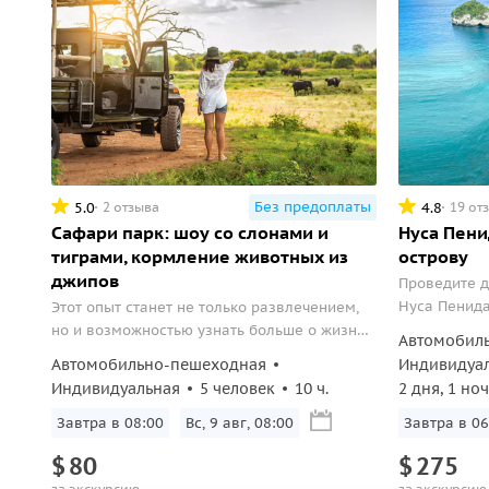
Без предоплаты
5.0
4.8
2 отзыва
19 от
Сафари парк: шоу со слонами и
Нуса Пени
тиграми, кормление животных из
острову
джипов
Проведите д
Нуса Пенид
Этот опыт станет не только развлечением,
уголков мир
но и возможностью узнать больше о жизни
Автомобил
Diamond с 
этих удивительных созданий, об их
Автомобильно-пешеходная
Индивидуа
и ночёвка в
повадках и привычках, а также о важности
Индивидуальная
5 человек
10 ч.
2 дня, 1 ноч
уединённого 
сохранения их среды обитания.
Завтра в 08:00
Вс, 9 авг, 08:00
Завтра в 06
$
80
$
275
за экскурсию
за экскурсию