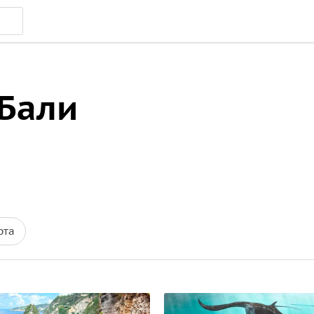
 Бали
рта