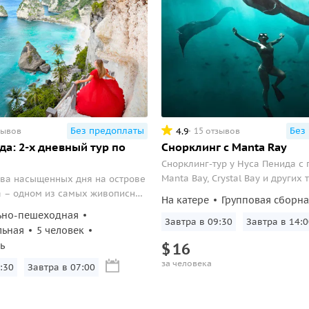
Без предоплаты
Без
4.9
зывов
15 отзывов
да: 2-х дневный тур по
Снорклинг с Manta Ray
Снорклинг-тур у Нуса Пенида с
Manta Bay, Crystal Bay и других 
ва насыщенных дня на острове
наблюдения за морскими обита
а – одном из самых живописных
На катере
Групповая сборн
а. Восточные пляжи Atuh и
ьно-пешеходная
Завтра в 09:30
Завтра в 14:0
белым песком, панорамные виды
льная
5 человек
 бунгало создадут атмосферу
ь
$
16
отдыха...
за человека
:30
Завтра в 07:00