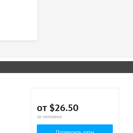
от $26.50
за человека
Проверить даты