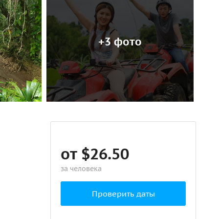
+3 фото
от $26.50
за человека
Проверить даты