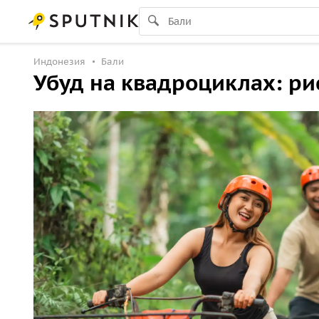
Индонезия
Бали
Убуд на квадроциклах: р