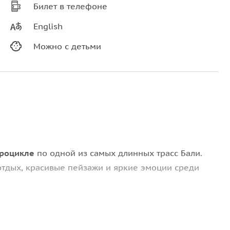
Билет в телефоне
English
Можно с детьми
дроцикле
по одной из самых длинных трасс Бали.
отдых, красивые пейзажи и яркие эмоции среди
гли, реки и местные деревни
, позволяя увидеть
урса. Во время поездки вы сможете насладиться