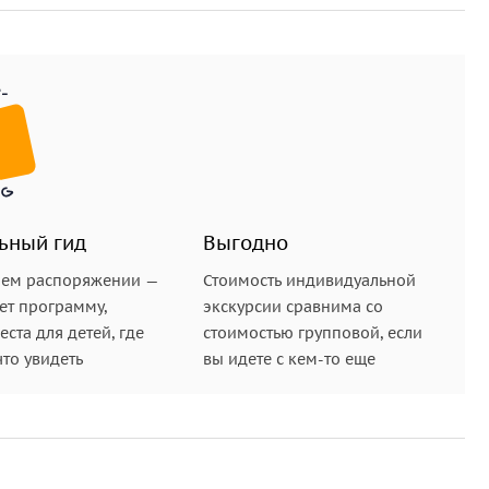
тные фотографии.
ъёмами, склонами и ухабистой местностью
. Во
ытный и профессиональный гид.
ьный гид
Выгодно
шем распоряжении —
Стоимость индивидуальной
ет программу,
экскурсии сравнима со
ста для детей, где
стоимостью групповой, если
что увидеть
вы идете с кем-то еще