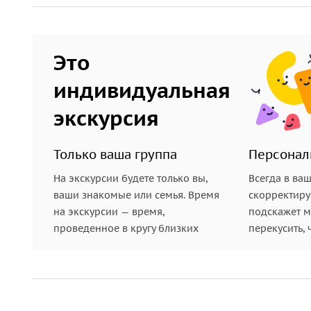
атмосферой тропического Бали и сделать эффек
Маршрут для любителей адреналина
Это
Испытайте себя на сложной трассе с
крутыми под
индивидуальная
время всей поездки вас будет сопровождать оп
экскурсия
Только ваша группа
Персонал
На экскурсии будете только вы,
Всегда в ва
ваши знакомые или семья. Время
скорректиру
на экскурсии — время,
подскажет ме
проведенное в кругу близких
перекусить, 