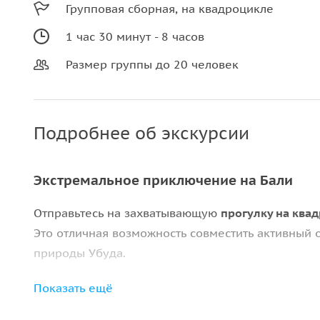
Групповая сборная, на квадроцикле
1 час 30 минут - 8 часов
Размер группы до 20 человек
Подробнее об экскурсии
Экстремальное приключение на Бали
Отправьтесь на захватывающую
прогулку на ква
Это отличная возможность совместить активный 
природы Убуда.
Маршрут проходит через
рисовые террасы, джун
Показать ещё
природные ландшафты острова с необычного рак