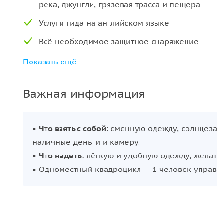
река, джунгли, грязевая трасса и пещера
Услуги гида на английском языке
Всё необходимое защитное снаряжение
Базовая страховка
Показать ещё
Душевая комната, полотенце
Важная информация
Обед и минеральная вода
•
Что взять с собой
: сменную одежду, солнцез
наличные деньги и камеру.
•
Что надеть
: лёгкую и удобную одежду, жела
• Одноместный квадроцикл — 1 человек управ