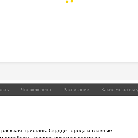
ость
Что включено
Расписание
Какие места вы 
Графская пристань: Сердце города и главные
 кораблям - главная визитная карточка