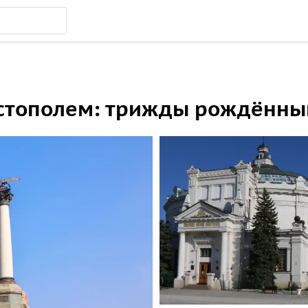
астополем: трижды рождённы