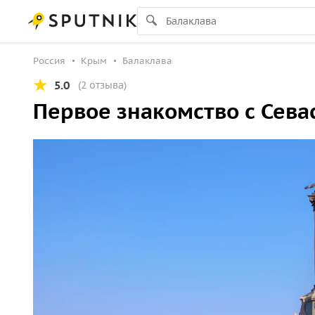
Россия
Крым
Балаклава
5.0
(2 отзыва)
Первое знакомство с Сев