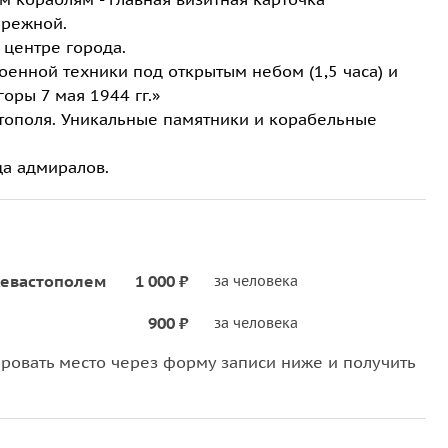
ережной.
 центре города.
енной техники под открытым небом (1,5 часа) и
ры 7 мая 1944 гг.»
стополя. Уникальные памятники и корабельные
а адмиралов.
 Севастополем
1 000 ₽
за человека
900 ₽
за человека
овать место через форму записи ниже и получить