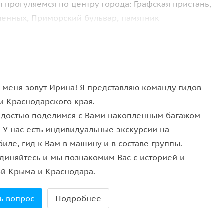
 прогуляемся по центру города: Графская пристань,
ленных, Приморский бульвар, памятник
пун-гора с экспозицией военной техники. Мы
лянем в усыпальницу адмиралов — Владимирский
, меня зовут Ирина! Я представляю команду гидов
и Краснодарского края.
адостью поделимся с Вами накопленным багажом
 У нас есть индивидуальные экскурсии на
иле, гид к Вам в машину и в составе группы.
диняйтесь и мы познакомим Вас с историей и
ой Крыма и Краснодара.
ь вопрос
Подробнее