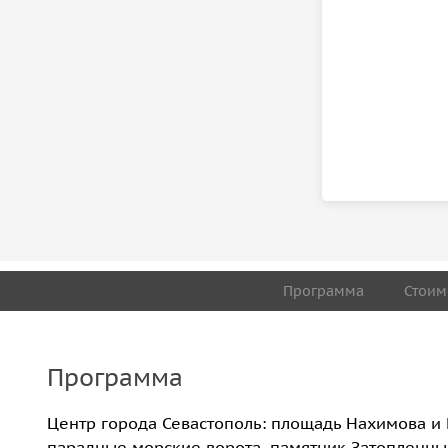
Программа
Стоим
Программа
Центр города Севастополь: площадь Нахимова и 
парадные морские ворота, памятник Затопленным