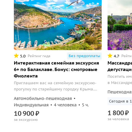
Без предоплаты
5.0
4.7
Рейтинг гида
Рейти
Интерактивная семейная экскурсия
Массандра
6+ по Балаклаве. Бонус: смотровые
дегустаци
Фиолента
Посетить им
в Массандре
Приглашаем вас на семейную экскурсию-
прогулку по старейшему городку Крыма.
Пешеходна
Древнейший крымский городок Балаклава
Автомобильно-пешеходная
Сегодня в 1
за свою историю более 2500 лет сохранил
Индивидуальная
4 человека
5 ч.
много загадок и тайн которые нам
1
800
₽
10
900
₽
предстоит разгадать.
за человека
за экскурсию