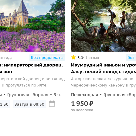
Без предоплаты
Без
5.0
нг гида
1 отзыв
: императорский дворец,
Изумрудный каньон и ур
я вин
Алсу: пеший поход с гидо
ператорский дворец и винзавод
Авторская пешая экскурсия по
 и прогуляться по Ялте.
Чернореченскому каньону в гру
человек.
я
Групповая сборная
9 ч.
Пешеходная
Групповая сбо
1
950
₽
1:30
Завтра в 08:30
за человека