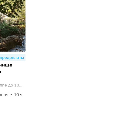
 предоплаты
очище
м
ппе до 10
рная
10 ч.