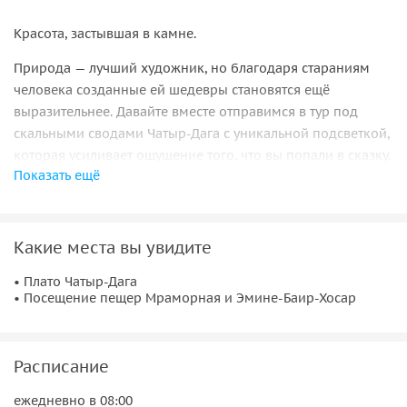
Красота, застывшая в камне.
Природа — лучший художник, но благодаря стараниям
человека созданные ей шедевры становятся ещё
выразительнее. Давайте вместе отправимся в тур под
скальными сводами Чатыр-Дага с уникальной подсветкой,
которая усиливает ощущение того, что вы попали в сказку.
Показать ещё
В оборудованных пещерах Мраморная и Эмине-Баир-
Хосар проложены маршруты с оборудованными
дорожками. Проходя по ним, вы будете рассматривать
Какие места вы увидите
сады «каменных цветов», застывшие водопады и
небольшие подземные озёра, стройные колонны и
• Плато Чатыр-Дага
• Посещение пещер Мраморная и Эмине-Баир-Хосар
фигуры фантастических персонажей.
Прогулка в сопровождении гида по каждой из пещер
займёт около часа. А когда вы снова выйдете на
Расписание
поверхность, у вас будет время на то, чтобы пообедать в
уютном кафе с блюдами восточной кухни.
ежедневно в 08:00