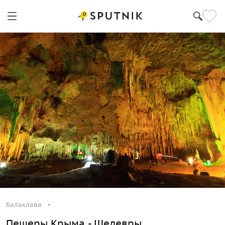
Балаклава
Пещеры Крыма - Шедевры