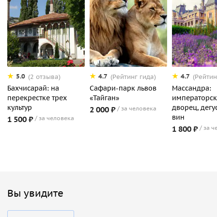
5.0
4.7
4.7
(2 отзыва)
(Рейтинг гида)
(Рейтин
Бахчисарай: на
Сафари-парк львов
Массандра:
перекрестке трех
«Тайган»
императорс
культур
дворец, дегу
2 000 ₽
за человека
вин
1 500 ₽
за человека
1 800 ₽
за ч
Вы увидите