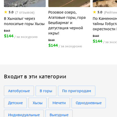
Розовое озеро,
5.0
5.0
(7 отзывов)
(Рейтин
Агатовые горы, гора
В Хыналыг через
По Каменном
Бешбармаг и
полосатые горы Хызы
тайны Гобуст
дегустация черной
окрестности 
икры!
$144
за экскурсию
$144
за экс
$144
за экскурсию
Входит в эти категории
Автобусные
В горы
По пригородам
Детские
Хызы
Мечети
Однодневные
Индивидуальные
Выездные