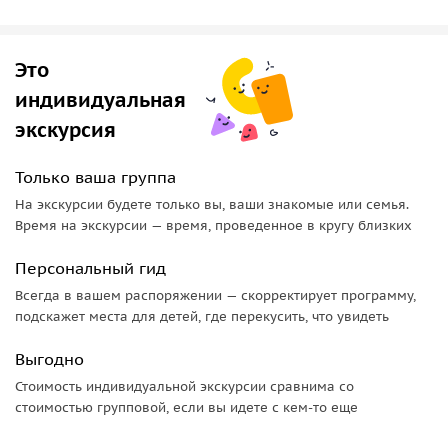
инопланетных пейзажей. Мы полюбуемся ими и
порассуждаем о природе столь редкого феномена.
Это
Священная скала Бешбармаг
индивидуальная
Недалеко от побережья Каспийского моря находится
экскурсия
необычная вулканическая скала, с которой связано
немало легенд. Мы расскажем о пророке Хыдыре,
Только ваша группа
который, по преданию, каждое утро поднимался на 600-
На экскурсии будете только вы, ваши знакомые или семья.
метровую гору, чтобы совершить молитву. Вы поймёте
Время на экскурсии — время, проведенное в кругу близких
значение места в мусульманском мире. А если захотите,
подниметесь по лестнице с 800 ступеньками и загадаете
Персональный гид
желание на вершине Бешбармага, которую ежегодно
Всегда в вашем распоряжении — скорректирует программу,
посещают десятки тысяч паломников.
подскажет места для детей, где перекусить, что увидеть
Выгодно
Стоимость индивидуальной экскурсии сравнима со
стоимостью групповой, если вы идете с кем-то еще