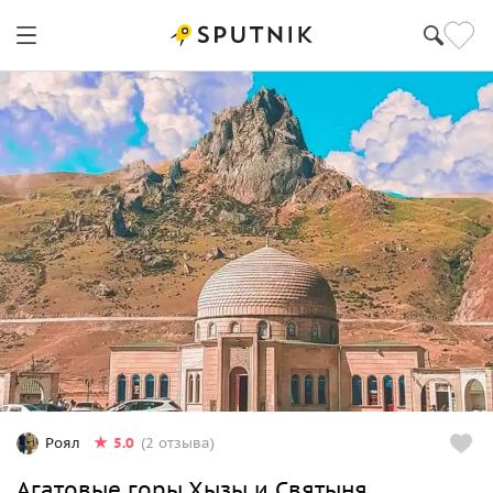
5.0
Роял
(2 отзыва)
Агатовые горы Хызы и Святыня