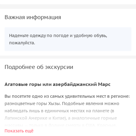
Важная информация
Наденьте одежду по погоде и удобную обувь,
пожалуйста.
Подробнее об экскурсии
Агатовые горы или азербайджанский Марс
Вы посетите одно из самых удивительных мест в регионе:
разноцветные горы Хызы. Подобные явления можно
наблюдать лишь в единичных местах на планете (в
Латинской Америке и Китае), а аналогичные горные
массивы — только в Долине смерти в США. Красные,
Показать ещё
оранжевые, белые и чёрные слои создают эффект