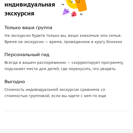
индивидуальная
Зеркальная гладь воды отражает лесистые холмы, а
берега украшают мягкие заросли тростника.
экскурсия
Канатная дорога в
районе Габалы
предоставит
Только ваша группа
уникальную возможность полюбоваться местными
На экскурсии будете только вы, ваши знакомые или семья.
красотами с высоты птичьего полёта. Во время подъёма
Время на экскурсии — время, проведенное в кругу близких
кабинка сделает четыре остановки на разных уровнях, где
можно будет сделать перерыв и перекусить в кафе. Вы
Персональный гид
сможете разглядеть маленькую деревню внизу, а если
Всегда в вашем распоряжении — скорректирует программу,
повезёт — встретить диких животных, обитающих в этом
подскажет места для детей, где перекусить, что увидеть
регионе.
Выгодно
Стоимость индивидуальной экскурсии сравнима со
стоимостью групповой, если вы идете с кем-то еще