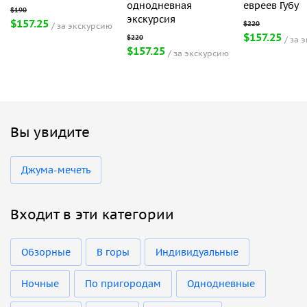
однодневная
евреев Губу
экскурсия
$157.25
за экскурсию
$157.25
за 
$157.25
за экскурсию
Вы увидите
Джума-мечеть
Входит в эти категории
Обзорные
В горы
Индивидуальные
Ночные
По пригородам
Однодневные