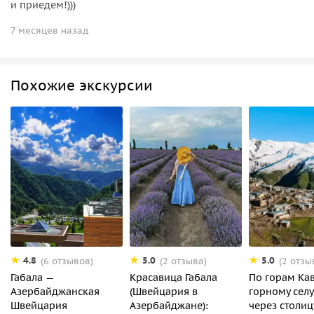
и приедем!)))
7 месяцев назад
Похожие экскурсии
4.8
5.0
5.0
(6 отзывов)
(2 отзыва)
(2 отзы
Габала —
Красавица Габала
По горам Кав
Азербайджанская
(Швейцария в
горному сел
Швейцария
Азербайджане):
через столиц