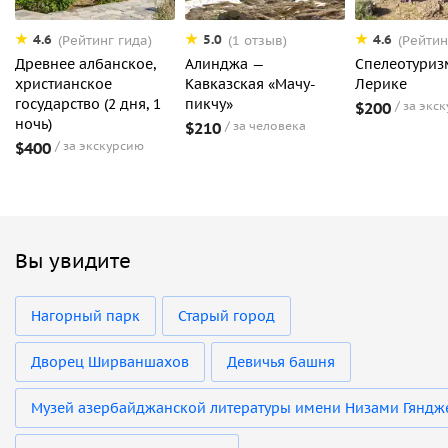
4.6
5.0
4.6
(Рейтинг гида)
(1 отзыв)
(Рейтин
Древнее албанское,
Алинджа —
Спелеотуриз
христианское
Кавказская «Мачу-
Лерике
государство (2 дня, 1
пикчу»
$200
за экс
ночь)
$210
за человека
$400
за экскурсию
Вы увидите
Нагорный парк
Старый город
Дворец Ширваншахов
Девичья башня
Музей азербайджанской литературы имени Низами Гяндж