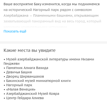
Ваше восприятие Баку изменится, когда мы поднимемся
на исторический Нагорный парк рядом с символом
Азербайджана — Пламенными башнями, открывающим
захватывающий панорамный вид на весь город, который
наполнен удивительными историями.
Показать ещё
Прогулка по Приморскому бульвару обещает быть
незабываемым опытом, так как это любимое место для
отдыха бакинцев, сосредоточившее множество
Какие места вы увидите
достопримечательностей,
включая Deniz Mall,
Национальный Музей ковров
и многое другое.
• Музей азербайджанской литературы имени Низами
Гянджеви
• Памятник Алиага Вахида
Удивительное приключение завершится
посещением
• Девичья Башня
Центра Гейдара Алиева,
произведения Захи Хадид,
• Дворец Ширваншахов
который великолепно сочетает в себе современность и
• Бакинский музей миниатюрной книги
• Нагорный парк
культурное наследие. Забронируйте свое уникальное
• «Малая Венеция»
приключение уже сегодня, чтобы погрузиться в лучшие
• Азербайджанский Музей Ковра
аспекты, которые предлагает Баку!
• Центр Гейдара Алиева