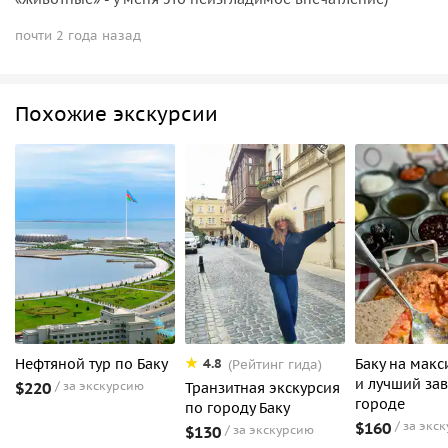
почти 2 года назад
Похожие экскурсии
Нефтяной тур по Баку
Баку на мак
4.8
(Рейтинг гида)
и лучший зав
$220
за экскурсию
Транзитная экскурсия
городе
по городу Баку
$160
за экс
$130
за экскурсию