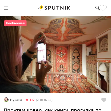
Необычная
5.0
Нурана
(2 отзыва)
Прочтем ковер, как книгу: прогулка по