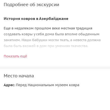
Подробнее об экскурсии
История ковров в Азербайджане
Еще в недалеком прошлом веке местная традиция
создавать ковры у себя дома была вполне обыденным
занятием. Наши бабушки могли ткать, а невеста должна
была быть вхожей в дом при умениях ткачества.
Наша экскурсия пройдет в двух интереснейших местах
Показать ещё
Баку. Мы побываем в креативном национальном музее
ковров Азербайджана, где хранятся коллекции с XVII века
по сей день, и прогуляемся по Приморскому бульвару.
Место начала
Краткий маршрут:
Адрес:
Перед Национальным музеем ковра
• Встречаемся около метро Ичари-шахер (Старый город);
• Прогулка по Губернаторскому саду;
• Начало экскурсии в национальном Музее ковра;