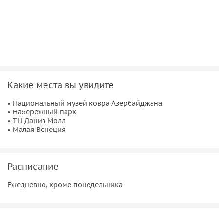
• Прогулка по Набережному парку;
• Обзор Малой Венеции.
Какие места вы увидите
• Национальный музей ковра Азербайджана
• Набережный парк
• ТЦ Даниз Молл
• Малая Венеция
Расписание
Ежедневно, кроме понедельника