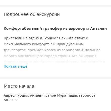
Подробнее об экскурсии
Комфортабельный трансфер из аэропорта Антальи
Прилетели на отдых в Турцию? Начните отдых с
максимального комфорта с индивидуальным
транспортом премиум класса из аэропорта Антальи до
любого близлежащего города страны. Без ожидания,
переполненных автобусов и лишней суеты. Вас встретят в
Показать ещё
аэропорту с именной табличкой, помогут с багажом и
сразу сопроводят к роскошному автомобилю.
Почему стоит выбрать нас:
Место начала
• Полностью переоборудованный салон;
Адрес:
Турция, Анталья, район Муратпаша, аэропорт
Анталья
• Звёздное небо на потолке;
• Атмосферная интерьерная подсветка и экран;