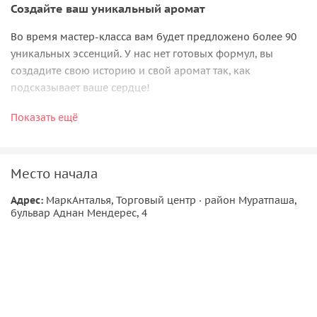
Создайте ваш уникальный аромат
Во время мастер-класса вам будет предложено более 90
уникальных эссенций. У нас нет готовых формул, вы
создадите свою историю и свой аромат так, как
подсказывает ваше сердце!
Вы услышите историю о культурном наследии, традициях
Показать ещё
и познакомитесь с основами создания ароматов. Мастер-
класс проводит опытный парфюмер, который поделится
своими секретами создания неповторимых ароматов.
Место начала
После мастер-класса вы
заберете с собой 50 мл духов
,
которые создадите сами.
Адрес:
МаркАнталья, Торговый центр · район Муратпаша,
бульвар Аднан Мендерес, 4
Атмосфера во время мастер-класса
•
Вдохновляющая и свободная
: вы создаете свой
парфюм, а наш профессиональный парфюмер
рассказывает об ароматах, помогая подобрать самые
удачные сочетания, которые будут отражать вашу