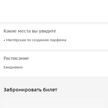
индивидуальность.
•
Расслабляющая
: фоновая музыка помогает создать
особую чувственную атмосферу.
•
Гостеприимная
: вас ждут восточные сладости и турецкий
чай.
Какие места вы увидите
• Мастерская по созданию парфюма
Расписание
Ежедневно
Забронировать билет