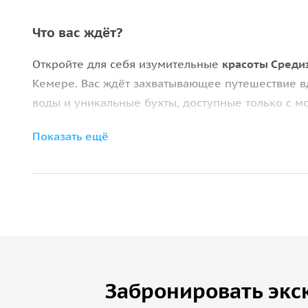
Что вас ждёт?
Откройте для себя изумительные
красоты Среди
Кемере. Вас ждёт захватывающее путешествие в
воды и уникальные бухты, доступные только с мо
Наслаждайтесь комфортом и
роскошью на борту
Показать ещё
ныряйте в самых красивых местах региона. Это 
незабываемые впечатления!
Забронировать экс