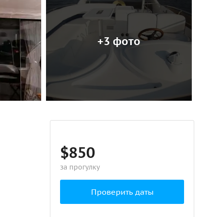
+3 фото
$850
за прогулку
Проверить даты