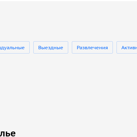
идуальные
Выездные
Развлечения
Актив
алье