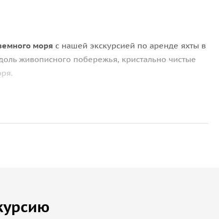
земного моря
с нашей экскурсией по аренде яхты в
доль живописного побережья, кристально чистые
ря.
 нашей яхты
, отдыхайте на солнце, плавайте и
идеальный способ провести день: приключения и
курсию