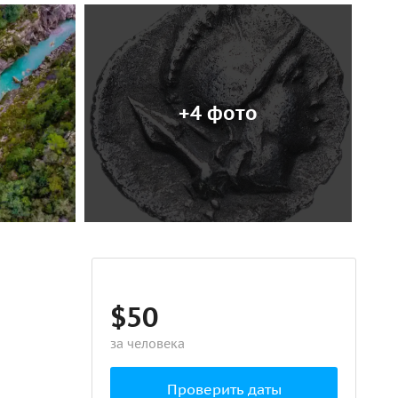
+4 фото
$50
за человека
Проверить даты