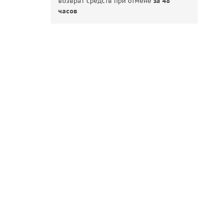
возврат средств при отмене
за 48
часов