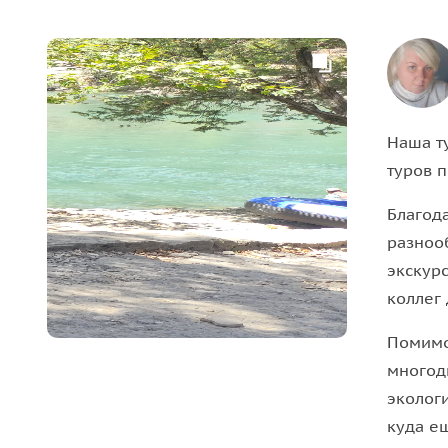
Наша т
туров п
Благод
разноо
экскур
коллег 
Помимо
многод
эколог
куда ещ