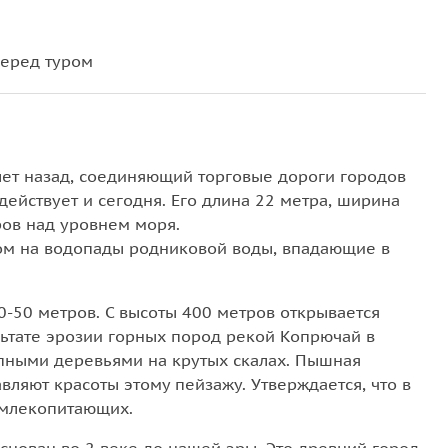
перед туром
лет назад, соединяющий торговые дороги городов
ействует и сегодня. Его длина 22 метра, ширина
ров над уровнем моря.
ом на водопады родниковой воды, впадающие в
0-50 метров. С высоты 400 метров открывается
льтате эрозии горных пород рекой Копрючай в
епными деревьями на крутых скалах. Пышная
вляют красоты этому пейзажу. Утверждается, что в
 млекопитающих.