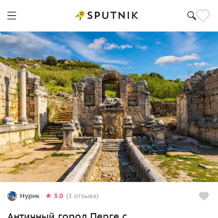
5.0
Hурик
(3 отзыва)
Античный город Перге с