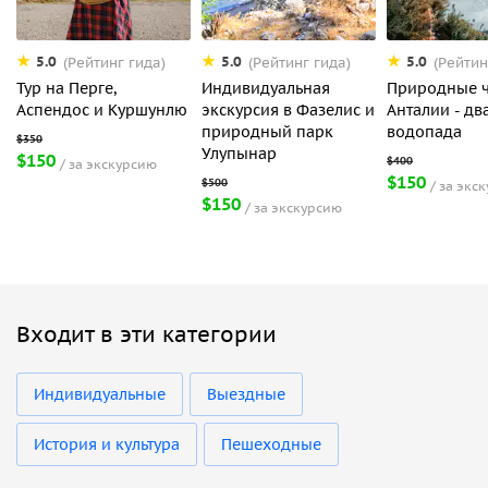
5.0
5.0
5.0
(Рейтинг гида)
(Рейтинг гида)
(Рейтин
Тур на Перге,
Индивидуальная
Природные ч
Аспендос и Куршунлю
экскурсия в Фазелис и
Анталии - дв
природный парк
водопада
Улупынар
$150
за экскурсию
$150
за экс
$150
за экскурсию
Входит в эти категории
Индивидуальные
Выездные
История и культура
Пешеходные