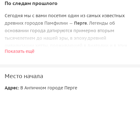
По следам прошлого
Сегодня мы с вами посетим один из самых известных
древних городов Памфилии —
Перге
. Легенды об
основании города датируются примерно вторым
тысячелетием до нашей эры, в эпоху древней
цивилизации хетты, проживающей в Анатолии и в этих
Показать ещё
краях. Город расцвел во время Римского периода: многие
памятники и архитектурные достопримечательности
можно увидеть и сегодня. Именно с Перге святой Павел
Место начала
начал свою миссию по распространению христианской
религии.
Адрес:
В Античном городе Перге