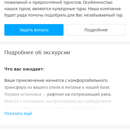
пожеланий и предпочтений туристов. Особенностью
наших туров, являются культурные туры. Наша компания
будет рада помочь подобрать для Вас незабываемый тур.
Задать вопрос
Подробнее
Подробнее об экскурсии
Что вас ожидает:
Ваше приключение начнется с комфортабельного
трансфера из вашего отеля в Анталье к нашей базе.
Первая остановка —
рафтинг на потрясающей реке.
Вместе с опытными инструкторами вы преодолеете
пороги и водопады, окруженные великолепным
Показать ещё
природным ландшафтом.
Затем вы перейдете к
следующему приключению —