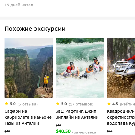
19 дней назад
Похожие экскурсии
5.0
5.0
4.5
(3 отзыва)
(17 отзывов)
(Рейтин
Сафари на
3в1: Рафтинг, Джип,
Квадроцикл-
кабриолете в каньоне
Зиплайн из Анталии
окрестностя
Тазы из Анталии
водопада Ку
$40.50
за человека