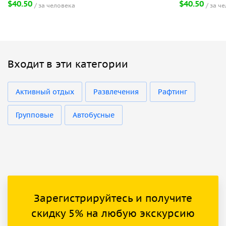
$40.50
$40.50
за человека
за ч
Входит в эти категории
Активный отдых
Развлечения
Рафтинг
Групповые
Автобусные
Зарегистрируйтесь и получите
скидку 5% на любую экскурсию