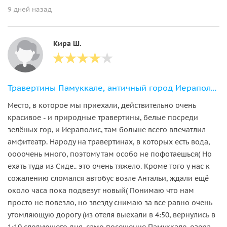
9 дней назад
Кира Ш.
Травертины Памуккале, античный город Иераполис и озеро Салда из Сиде
Место, в которое мы приехали, действительно очень
красивое - и природные травертины, белые посреди
зелёных гор, и Иераполис, там больше всего впечатлил
амфитеатр. Народу на травертинах, в которых есть вода,
оооочень много, поэтому там особо не пофотаешься( Но
ехать туда из Сиде.. это очень тяжело. Кроме того у нас к
сожалению сломался автобус возле Антальи, ждали ещё
около часа пока подвезут новый( Понимаю что нам
просто не повезло, но звезду снимаю за все равно очень
утомляющую дорогу (из отеля выехали в 4:50, вернулись в
1:10 следующего дня, само посещение Памуккале, озера