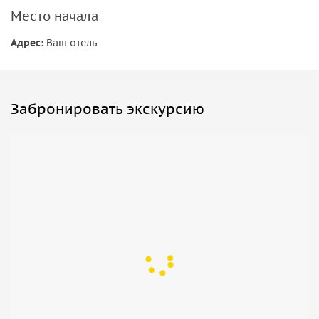
квадроциклам.
Прокатитесь по горной местности и лесам,
Место начала
наслаждаясь свободой и адреналином.
Адрес:
Ваш отель
И, наконец, у вас будет шанс испытать свою смелость на
тирольской линии, пересекая впечатляющие каньоны и
зиплайны над потоками воды.
Забронировать экскурсию
После дня, полного волнения и приключений, мы вернем
вас в ваш отель в Анталье, оставив вам незабываемые
впечатления и фантастические воспоминания.
Не упустите этот шанс ощутить адреналин и веселье с
нашим уникальным туром — рафтинг, квадроциклы и
Зиплайн с трансфером из Антальи. Забронируйте свое
место уже сегодня и отправьтесь на незабываемое
приключение, которое запомнится навсегда!