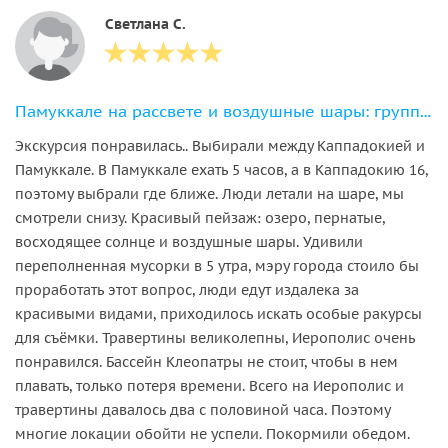
Светлана С.
Памуккале на рассвете и воздушные шары: групповая экскурсия из Кемера
Экскурсия понравилась.. Выбирали между Каппадокией и
Памуккале. В Памуккале ехать 5 часов, а в Каппадокию 16,
поэтому выбрали где ближе. Люди летали на шаре, мы
смотрели снизу. Красивый пейзаж: озеро, пернатые,
восходящее солнце и воздушные шары. Удивили
переполненная мусорки в 5 утра, мэру города стоило бы
проработать этот вопрос, люди едут издалека за
красивыми видами, приходилось искать особые ракурсы
для съёмки. Травертины великолепны, Иерополис очень
понравился. Бассейн Клеопатры не стоит, чтобы в нем
плавать, только потеря времени. Всего на Иерополис и
травертины давалось два с половиной часа. Поэтому
многие локации обойти не успели. Покормили обедом.