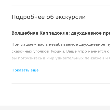
Подробнее об экскурсии
Волшебная Каппадокия: двухдневное п
Приглашаем вас в незабываемое двухдневное п
сказочных уголков Турции. Ваше утро начнётся с
вы погрузитесь в мир удивительных пейзажей и б
На протяжении двух дней вы увидите потрясающ
Показать ещё
Долину Девели
, панораму Долины Пашабаг, зна
сможете посетить магазин лукума и вина, насла
Аваносу, где вас ждёт мастерская по обработке 
Гёреме
— музей под открытым небом, а также ис
множество тайн и историй.