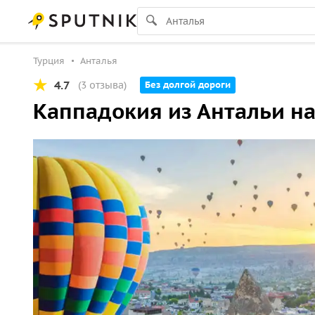
Турция
Анталья
4.7
(3 отзыва)
Без долгой дороги
Каппадокия из Антальи н