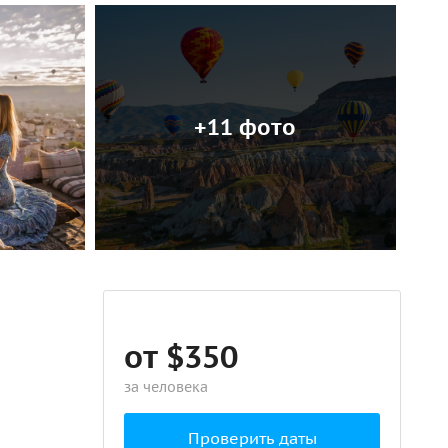
+11 фото
от $350
за человека
Проверить даты