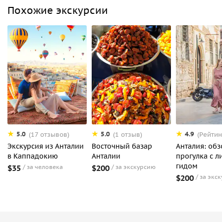
Похожие экскурсии
5.0
5.0
4.9
(17 отзывов)
(1 отзыв)
(Рейтин
Экскурсия из Анталии
Восточный базар
Анталия: об
в Каппадокию
Анталии
прогулка с 
гидом
$35
за человека
$200
за экскурсию
$200
за экс