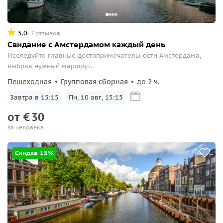
5.0
7 отзывов
Свидание с Амстердамом каждый день
Исследуйте главные достопримечательности Амстердама,
выбрав нужный маршрут.
Пешеходная
Групповая сборная
до 2 ч.
Завтра в 15:15
Пн, 10 авг, 15:15
от
€
30
за человека
Скидка 15%