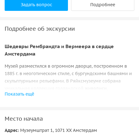
Задать вопрос
Подробнее
Подробнее об экскурсии
Шедевры Рембрандта и Вермеера в сердце
Амстердама
Музей разместился в огромном дворце, построенном в
1885 г. в неоготическом стиле, с бургундскими башнями и
скульптурными рельефами. В Ряйксмузеуме собрана
уникальная коллекция голландской
живописи,
Показать ещё
скульптуры и прикладного искусства
.
Помимо работ
Рембрандта
(здесь вы увидите работы
голландского художника, в том числе знаменитые
Место начала
шедевры «Ночной дозор» и «Синдики»), в Ряйксмузеуме
собрана замечательная
коллекция картин XVII века
,
Адрес:
Музеумштрат 1, 1071 ХХ Амстердам
вошедшего в историю под названием Золотого века