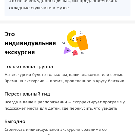
это не очень удобно для вас, мы предлагаем взять
•
Число объектов
основной экспозиции Рейксмузеума —
складные стульчики в музее.
около
8 тысяч
.
Это
индивидуальная
экскурсия
Только ваша группа
На экскурсии будете только вы, ваши знакомые или семья.
Время на экскурсии — время, проведенное в кругу близких
Персональный гид
Всегда в вашем распоряжении — скорректирует программу,
подскажет места для детей, где перекусить, что увидеть
Выгодно
Стоимость индивидуальной экскурсии сравнима со